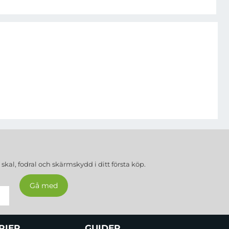
a
skal, fodral och skärmskydd
i ditt första köp.
RIER
GUIDER...