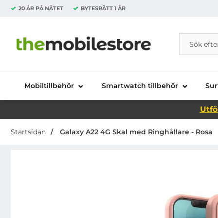
20 ÅR PÅ NÄTET
BYTESRÄTT
1 ÅR
Sök
Sök på Da
Startsidan för Danira Telecom AB
Mobiltillbehör
Smartwatch tillbehör
Sur
Utfö
Startsidan
Galaxy A22 4G Skal med Ringhållare - Rosa