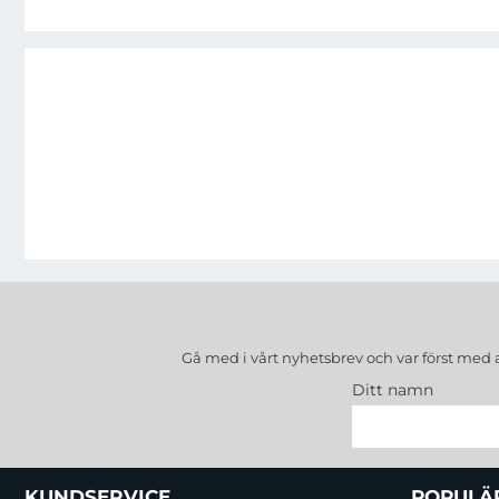
Gå med i vårt nyhetsbrev och var först med 
Ditt namn
Sidfot Blandad info och länkar
KUNDSERVICE
POPULÄ