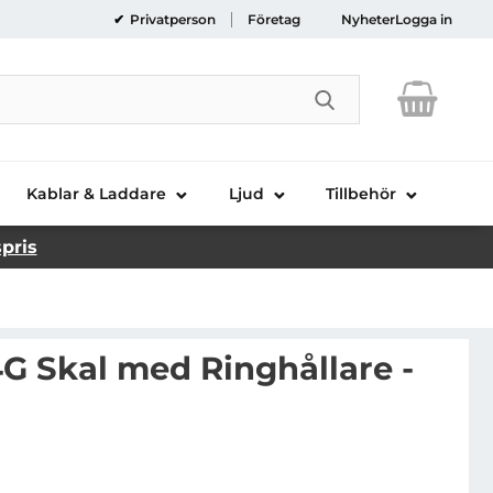
Privatperson
Företag
Nyheter
Logga in
Genomför sökni
Kablar & Laddare
Ljud
Tillbehör
spris
G Skal med Ringhållare -
alaxy A22 4G Skal med Ringhållare - Rosa