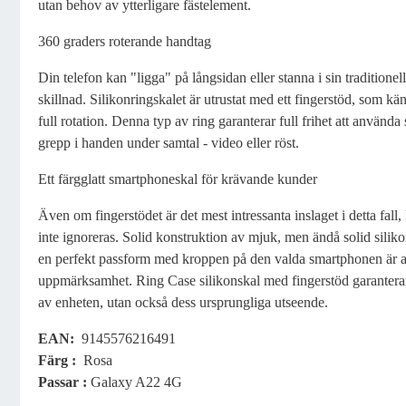
utan behov av ytterligare fästelement.
360 graders roterande handtag
Din telefon kan "ligga" på långsidan eller stanna i sin traditionel
skillnad. Silikonringskalet är utrustat med ett fingerstöd, som kä
full rotation. Denna typ av ring garanterar full frihet att använ
grepp i handen under samtal - video eller röst.
Ett färgglatt smartphoneskal för krävande kunder
Även om fingerstödet är det mest intressanta inslaget i detta fal
inte ignoreras. Solid konstruktion av mjuk, men ändå solid silikon,
en perfekt passform med kroppen på den valda smartphonen är 
uppmärksamhet. Ring Case silikonskal med fingerstöd garanter
av enheten, utan också dess ursprungliga utseende.
EAN:
9145576216491
Färg
:
Rosa
Passar :
Galaxy A22 4G