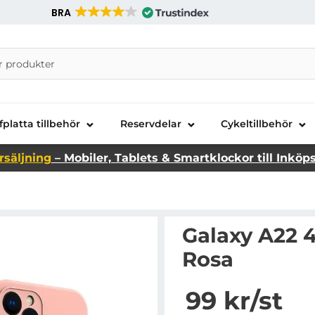
BRA
nira Telecom AB
fplatta tillbehör
Reservdelar
Cykeltillbehör
rsäljning
– Mobiler, Tablets & Smartklockor till Inköp
Galaxy A22 4
Rosa
Handla denna produkt G
pris
99 kr
/st