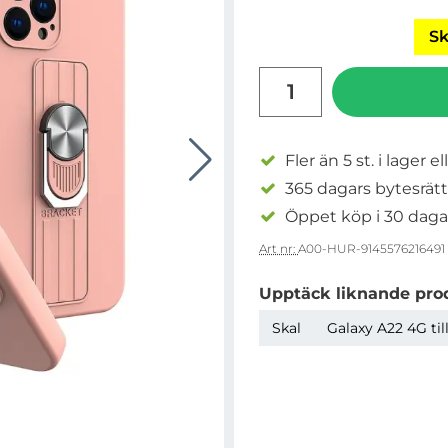
Sk
antal
Fler än 5 st. i lager el
365 dagars bytesrätt
Öppet köp i 30 daga
Art nr:
A00-HUR-9145576216491
Upptäck liknande pro
Skal
Galaxy A22 4G til