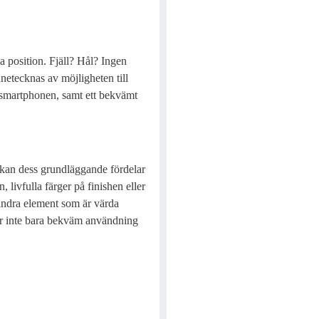
la position. Fjäll? Hål? Ingen
nnetecknas av möjligheten till
da smartphonen, samt ett bekvämt
l, kan dess grundläggande fördelar
 livfulla färger på finishen eller
andra element som är värda
ar inte bara bekväm användning