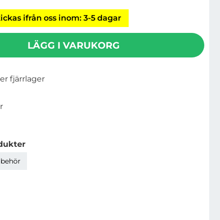
ickas ifrån oss inom: 3-5 dagar
LÄGG I VARUKORG
ler fjärrlager
r
dukter
lbehör