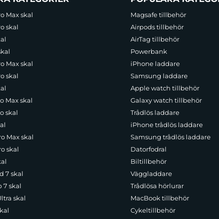
ro Max skal
Magsafe tillbehör
o skal
Airpods tillbehör
al
AirTag tillbehör
skal
Powerbank
ro Max skal
iPhone laddare
o skal
Samsung laddare
al
Apple watch tillbehör
ro Max skal
Galaxy watch tillbehör
o skal
Trådlös laddare
al
iPhone trådlös laddare
ro Max skal
Samsung trådlös laddare
o skal
Datorfodral
kal
Biltillbehör
d 7 skal
Väggladdare
p 7 skal
Trådlösa hörlurar
ltra skal
MacBook tillbehör
kal
Cykeltillbehör