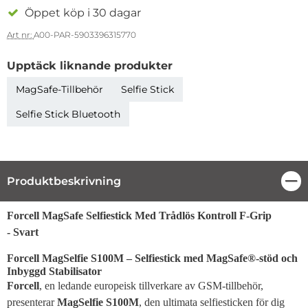
Öppet köp i 30 dagar
Art nr:
A00-PAR-5903396315770
Upptäck liknande produkter
MagSafe-Tillbehör
Selfie Stick
Selfie Stick Bluetooth
Produktbeskrivning
Stä
Produktbeskrivning
Forcell MagSafe Selfiestick Med Trådlös Kontroll F-Grip
- Svart
Forcell MagSelfie S100M – Selfiestick med MagSafe®-stöd och
Inbyggd Stabilisator
Forcell
, en ledande europeisk tillverkare av GSM-tillbehör,
presenterar
MagSelfie S100M
, den ultimata selfiesticken för dig