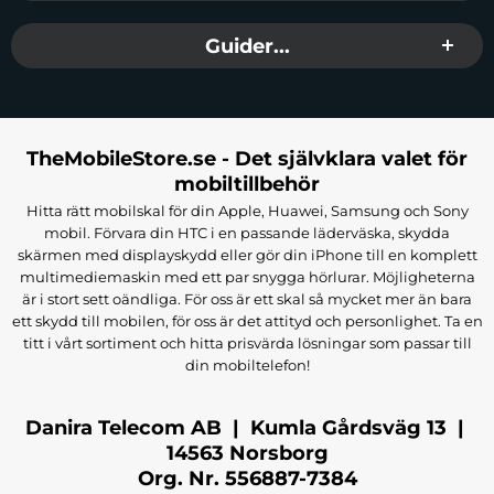
Modell:
Forcell F-GRIP S100M
Längd (hopfälld):
21 cm
Guider...
Maximal längd:
104 cm
Vikt:
195 g
Material:
ABS + Aluminium
Bluetooth-version:
5.2
Bluetooth-räckvidd:
10 meter
TheMobileStore.se - Det självklara valet för
Frekvens:
2400.00 MHz – 2483.50 MHz
mobiltillbehör
Batteri:
CR1632 120 mAh/3 V
Hitta rätt mobilskal för din Apple, Huawei, Samsung och Sony
Forcell MagSelfie S100M
kombinerar funktionalitet, stil och
mobil. Förvara din HTC i en passande läderväska, skydda
hållbarhet, vilket gör den till ett oumbärligt verktyg för alla som
skärmen med displayskydd eller gör din iPhone till en komplett
älskar att fotografera eller spela in videor. Upplev skillnaden med en
multimediemaskin med ett par snygga hörlurar. Möjligheterna
selfiestick som sätter kvalitet och innovation i första rummet!
är i stort sett oändliga. För oss är ett skal så mycket mer än bara
ett skydd till mobilen, för oss är det attityd och personlighet. Ta en
Tillverkare:
Forcell
titt i vårt sortiment och hitta prisvärda lösningar som passar till
EAN:
5903396315770
din mobiltelefon!
Färg:
Svart
Danira Telecom AB | Kumla Gårdsväg 13 |
14563 Norsborg
Org. Nr. 556887-7384