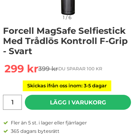
1
/
6
Forcell MagSafe Selfiestick
Med Trådlös Kontroll F-Grip
- Svart
Handla denna produkt Forcell MagSafe Selfiestick Med T
rea pris
299 kr
399 kr
DU SPARAR 100 KR
tidigare pris
Skickas ifrån oss inom: 3-5 dagar
antal
LÄGG I VARUKORG
Fler än 5 st. i lager eller fjärrlager
365 dagars bytesrätt