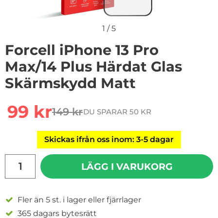
1
/
5
Forcell iPhone 13 Pro
Max/14 Plus Härdat Glas
Skärmskydd Matt
Handla denna produkt Forcell iPhone 13 Pro Max/14 Pl
rea pris
99 kr
149 kr
DU SPARAR 50 KR
tidigare pris
Skickas ifrån oss inom: 3-5 dagar
antal
LÄGG I VARUKORG
Fler än 5 st. i lager eller fjärrlager
365 dagars bytesrätt