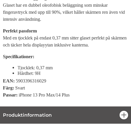
Glaset har en dubbel oleofobisk beläggning som minskar
fingeravtryck med upp till 90%, vilket håller skärmen ren även vid
intensiv användning.
Perfekt passform
Med en tjocklek på endast 0,37 mm sitter glaset perfekt på skärmen
och täcker hela displayytan inklusive kanterna.
Specifikationer:
Tjocklek: 0,37 mm
Hårdhet: 9H
EAN:
5903396316029
Färg:
Svart
Passar:
iPhone 13 Pro Max/14 Plus
Produktinformation
öpp