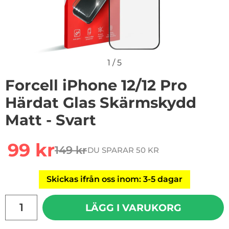
1
/
5
Forcell iPhone 12/12 Pro
Härdat Glas Skärmskydd
Matt - Svart
Handla denna produkt Forcell iPhone 12/12 Pro Härdat 
rea pris
99 kr
149 kr
DU SPARAR 50 KR
tidigare pris
Skickas ifrån oss inom: 3-5 dagar
antal
LÄGG I VARUKORG