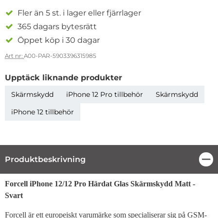
Fler än 5 st. i lager eller fjärrlager
365 dagars bytesrätt
Öppet köp i 30 dagar
Art nr:
A00-PAR-5903396315985
Upptäck liknande produkter
Skärmskydd
iPhone 12 Pro tillbehör
Skärmskydd
iPhone 12 tillbehör
Produktbeskrivning
Stä
Produktbeskrivning
Forcell iPhone 12/12 Pro Härdat Glas Skärmskydd Matt -
Svart
Forcell är ett europeiskt varumärke som specialiserar sig på GSM-