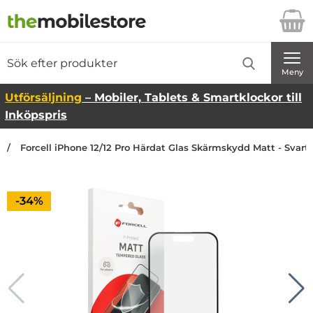
Startsidan för Danira Telecom AB
Sök
Sök på Danira Telecom AB
Genomför
Meny
Utförsäljning
– Mobiler, Tablets & Smartklockor till
Inköpspris
Forcell iPhone 12/12 Pro Härdat Glas Skärmskydd Matt - Svart
Priset är nedsatt med
-34%