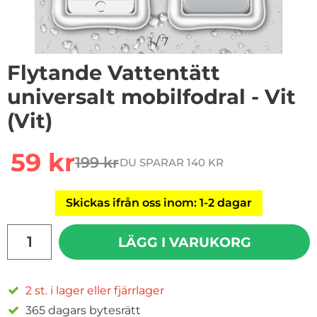
1
/
7
Flytande Vattentätt
universalt mobilfodral - Vit
(Vit)
Handla denna produkt Flytande Vattentätt universalt mo
rea pris
59 kr
199 kr
DU SPARAR 140 KR
tidigare pris
Skickas ifrån oss inom: 1-2 dagar
antal
LÄGG I VARUKORG
2 st. i lager eller fjärrlager
365 dagars bytesrätt