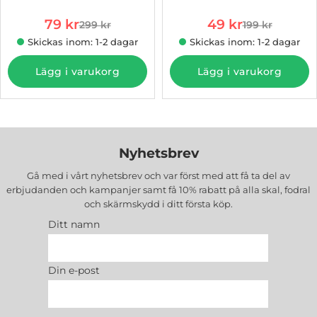
rea pris
rea pris
79 kr
49 kr
299 kr
199 kr
tidigare pris
tidigare pris
Skickas inom: 1-2 dagar
Skickas inom: 1-2 dagar
Lägg i varukorg
Lägg i varukorg
Nyhetsbrev
Gå med i vårt nyhetsbrev och var först med att få ta del av
erbjudanden och kampanjer samt få 10% rabatt på alla
skal, fodral
och skärmskydd
i ditt första köp.
Ditt namn
Din e-post