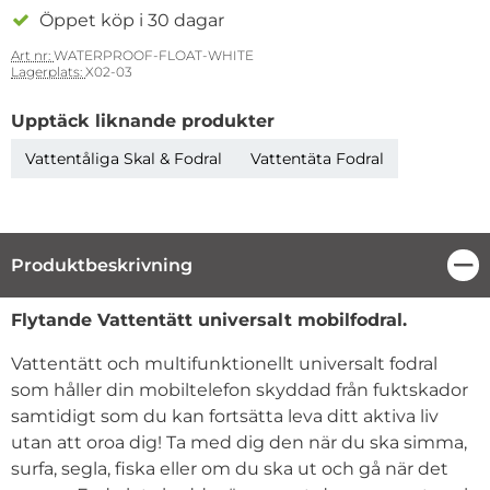
Öppet köp i 30 dagar
Art nr:
WATERPROOF-FLOAT-WHITE
Lagerplats:
X02-03
Upptäck liknande produkter
Vattentåliga Skal & Fodral
Vattentäta Fodral
Produktbeskrivning
Stä
Produktbeskrivning
Flytande Vattentätt universalt mobilfodral.
Vattentätt och multifunktionellt universalt fodral
som håller din mobiltelefon skyddad från fuktskador
samtidigt som du kan fortsätta leva ditt aktiva liv
utan att oroa dig! Ta med dig den när du ska simma,
surfa, segla, fiska eller om du ska ut och gå när det