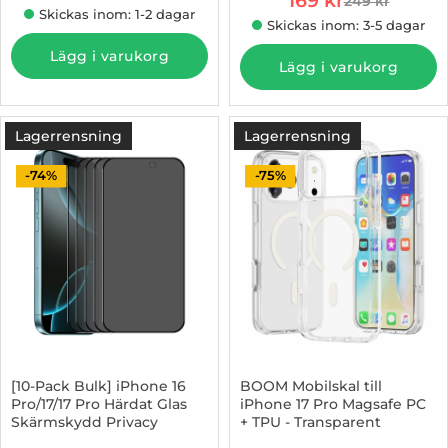
169 kr
249 kr
tidigare pris
Skickas inom: 1-2 dagar
Skickas inom: 3-5 dagar
Lägg i varukorg
Lägg i varukorg
Lagerrensning
Lagerrensning
-74%
-75%
[10-Pack Bulk] iPhone 16
BOOM Mobilskal till
Pro/17/17 Pro Härdat Glas
iPhone 17 Pro Magsafe PC
Skärmskydd Privacy
+ TPU - Transparent
Art. nr 1003185388
Art. nr 1003004139