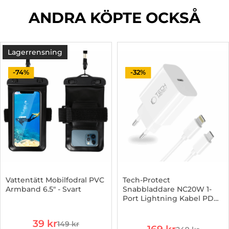
ANDRA KÖPTE OCKSÅ
Lagerrensning
-74%
-32%
Vattentätt Mobilfodral PVC
Tech-Protect
Armband 6.5" - Svart
Snabbladdare NC20W 1-
Port Lightning Kabel PD
Art. nr 1002952362
Art. nr 1002979544
20W
rea pris
39 kr
149 kr
rea pris
tidigare pris