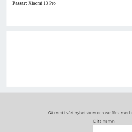
Passar:
Xiaomi 13 Pro
Gå med i vårt nyhetsbrev och var först med 
Ditt namn