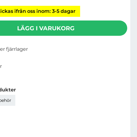
ickas ifrån oss inom: 3-5 dagar
LÄGG I VARUKORG
ler fjärrlager
r
dukter
lbehör