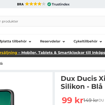
BRA
nira Telecom AB
fplatta tillbehör
Reservdelar
Cykeltillbehör
rsäljning
– Mobiler, Tablets & Smartklockor till Inköp
lå
Dux Ducis Xi
Silikon - Blå
Handla denna produkt Du
rea pris
99 kr
149 kr
DU 
tidigare 