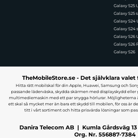
Galaxy S25 U
Galaxy S25 s
Galaxy S24 U
Galaxy S24 
Galaxy S26 U
Galaxy S26 
Galaxy S26
TheMobileStore.se - Det självklara valet 
Hitta rätt mobilskal för din Apple, Huawei, Samsung och Sony
passande läderväska, skydda skärmen med displayskydd eller g
multimediemaskin med ett par snygga hörlurar. Möjligheterna är i
ett skal så mycket mer än bara ett skydd till mobilen, för oss är d
titt i vårt sortiment och hitta prisvärda lösningar som pas
Danira Telecom AB | Kumla Gårdsväg 13
Org. Nr. 556887-7384