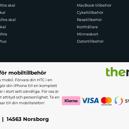
ltra skal
MacBook tillbehör
kal
Cykeltillbehör
ltra skal
Resetillbehör
skal
Korthållare
ltra
Minneskort
Plus
Datortillbehör
för mobiltillbehör
 mobil. Förvara din HTC i en
ör din iPhone till en komplett
 stort sett oändliga. För oss är
et attityd och personlighet. Ta en
sar till din mobiltelefon!
 | 14563 Norsborg