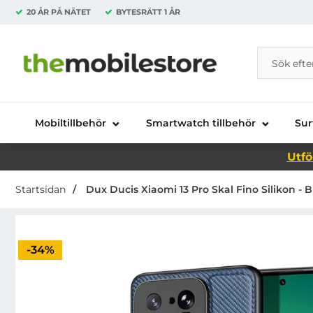
20 ÅR PÅ NÄTET
BYTESRÄTT
1 ÅR
Sök
Sök på Da
Startsidan för Danira Telecom AB
Mobiltillbehör
Smartwatch tillbehör
Sur
Utfö
Startsidan
Dux Ducis Xiaomi 13 Pro Skal Fino Silikon - B
Priset är nedsatt med
-34%