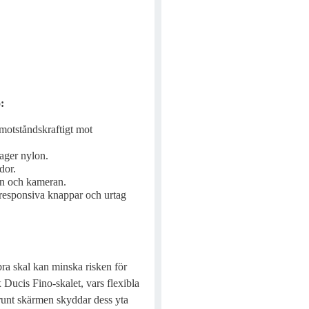
:
 motståndskraftigt mot
lager nylon.
dor.
en och kameran.
 responsiva knappar och urtag
bra skal kan minska risken för
x Ducis Fino-skalet, vars flexibla
 runt skärmen skyddar dess yta