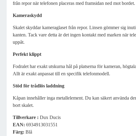
från repor när telefonen placeras med framsidan ned mot bordet.
Kameraskydd
Skalet skyddar kameraglaset från repor. Linsen gömmer sig inuti s
kanten. Tack vare detta är det ingen kontakt med marken när te
uppåt.
Perfekt klippt
Fodralet har exakt utskurna hål på platserna för kameran, högta
Allt är exakt anpassat till en specifik telefonmodell.
Stöd för trådlös laddning
Kåpan innehåller inga metallelement. Du kan säkert använda den 
bort skalet.
Tillverkare :
Dux Ducis
EAN:
6934913031551
Färg:
Blå