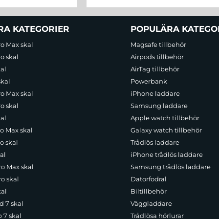
RA KATEGORIER
POPULÄRA KATEGO
ro Max skal
Magsafe tillbehör
o skal
Airpods tillbehör
al
AirTag tillbehör
skal
Powerbank
ro Max skal
iPhone laddare
o skal
Samsung laddare
al
Apple watch tillbehör
ro Max skal
Galaxy watch tillbehör
o skal
Trådlös laddare
al
iPhone trådlös laddare
ro Max skal
Samsung trådlös laddare
o skal
Datorfodral
kal
Biltillbehör
d 7 skal
Väggladdare
p 7 skal
Trådlösa hörlurar