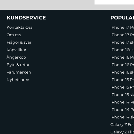
Sidfot Blandad info och länkar
KUNDSERVICE
POPULÄ
Kontakta Oss
iPhone 17 P
Om oss
iPhone 17 Pr
Frågor & svar
iPhone 17 sk
Köpvillkor
iPhone 16e 
Ångerköp
iPhone 16 P
Byte & retur
iPhone 16 Pr
Varumärken
iPhone 16 sk
Nyhetsbrev
iPhone 15 P
iPhone 15 Pr
iPhone 15 sk
iPhone 14 P
iPhone 14 Pr
iPhone 14 s
Galaxy Z Fol
Galaxy Z Fli