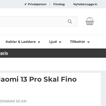
Privatperson
Företag
Nyheter
Logga in
Genomför sökni
Kablar & Laddare
Ljud
Tillbehör
spris
aomi 13 Pro Skal Fino
x Ducis Xiaomi 13 Pro Skal Fino Silikon - Blå
SPARAR 50 KR
pris