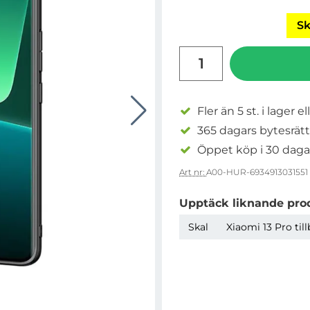
Sk
antal
Fler än 5 st. i lager el
365 dagars bytesrätt
Öppet köp i 30 daga
Art nr:
A00-HUR-6934913031551
Upptäck liknande pro
Skal
Xiaomi 13 Pro til