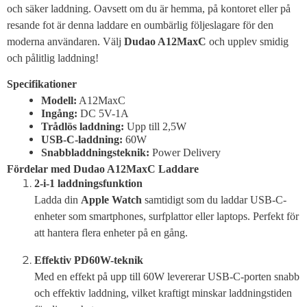
och säker laddning. Oavsett om du är hemma, på kontoret eller på
resande fot är denna laddare en oumbärlig följeslagare för den
moderna användaren. Välj
Dudao A12MaxC
och upplev smidig
och pålitlig laddning!
Specifikationer
Modell:
A12MaxC
Ingång:
DC 5V-1A
Trådlös laddning:
Upp till 2,5W
USB-C-laddning:
60W
Snabbladdningsteknik:
Power Delivery
Fördelar med Dudao A12MaxC Laddare
2-i-1 laddningsfunktion
Ladda din
Apple Watch
samtidigt som du laddar USB-C-
enheter som smartphones, surfplattor eller laptops. Perfekt för
att hantera flera enheter på en gång.
Effektiv PD60W-teknik
Med en effekt på upp till 60W levererar USB-C-porten snabb
och effektiv laddning, vilket kraftigt minskar laddningstiden