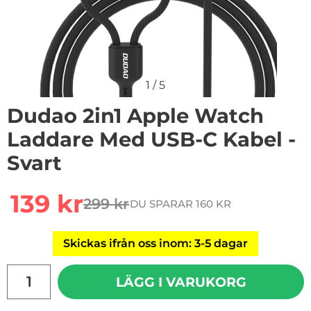
1
/
5
Dudao 2in1 Apple Watch
Laddare Med USB-C Kabel -
Svart
Handla denna produkt Dudao 2in1 Apple Watch Laddar
rea pris
139 kr
299 kr
DU SPARAR 160 KR
tidigare pris
Skickas ifrån oss inom: 3-5 dagar
antal
LÄGG I VARUKORG