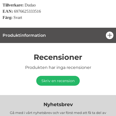
Tillverkare:
Dudao
EAN:
6976625333516
Färg:
Svart
Produktinformation
öpp
Recensioner
Produkten har inga recensioner
Skriv en recension
Nyhetsbrev
Gå med i vårt nyhetsbrev och var först med att få ta del av