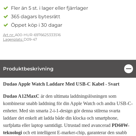
Fler än 5 st. i lager eller fjärrlager
365 dagars bytesrätt
Öppet köp i 30 dagar
Art nr:
A00-HUR-6976625333516
Lagerplats:
D09-47
Produktbeskrivning
Stä
Produktbeskrivning
Dudao Apple Watch
Laddare Med USB-C Kabel
- Svart
Dudao A12MaxC
är den ultimata laddningslösningen som
kombinerar snabb laddning för din Apple Watch och andra USB-C-
enheter. Med sin smarta 2-i-1-design gör denna stilrena svarta
laddare det enkelt att ladda både din klocka och smartphone,
surfplatta eller laptop samtidigt. Utrustad med avancerad
PD60W-
teknologi
och ett intelligent E-marker-chip, garanterar den snabb