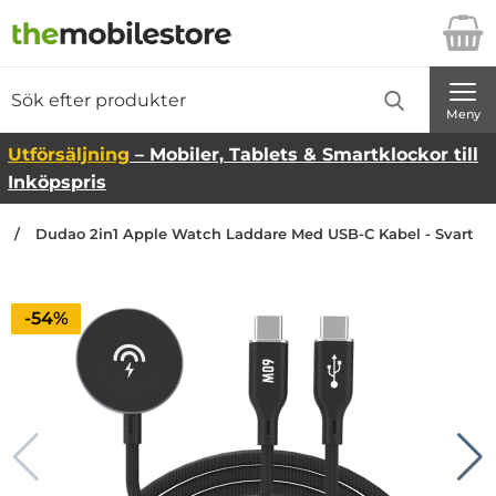
Startsidan för Danira Telecom AB
Sök
Sök på Danira Telecom AB
Genomför
Meny
Utförsäljning
– Mobiler, Tablets & Smartklockor till
Inköpspris
n
Dudao 2in1 Apple Watch Laddare Med USB-C Kabel - Svart
Priset är nedsatt med
-54%