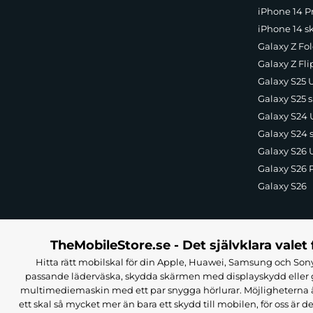
iPhone 14 Pr
iPhone 14 s
Galaxy Z Fol
Galaxy Z Fli
Galaxy S25 U
Galaxy S25 s
Galaxy S24 U
Galaxy S24 
Galaxy S26 U
Galaxy S26 
Galaxy S26
TheMobileStore.se - Det självklara valet 
Hitta rätt mobilskal för din Apple, Huawei, Samsung och Sony
passande läderväska, skydda skärmen med displayskydd eller g
multimediemaskin med ett par snygga hörlurar. Möjligheterna är i
ett skal så mycket mer än bara ett skydd till mobilen, för oss är d