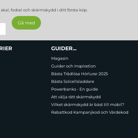
a
skal, fodral och skärmskydd
i ditt första köp.
RIER
GUIDER...
Magasin
Guider och Inspiration
Bästa Trådlösa Hörlurar 2025
Bästa Solcellsladdare
Powerbanks - En guide
Att välja rätt skärmskydd
Vilket skärmskydd är bäst till mobil?
Rabattkod Kampanjkod och Värdekod