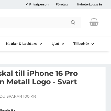
Privatperson
Företag
Nyheter
Logga in
Genomför sökni
Kablar & Laddare
Ljud
Tillbehör
al till iPhone 16 Pro
on Metall Logo - Svart
NY Mobilskal till iPhone 16 Pro Liquid Silikon Metall Lo
DU SPARAR 100 KR
e pris
llbehör