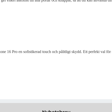
 ger enkel åtkomst till alla portar och knappar, så att du kan använda 
ne 16 Pro en sofistikerad touch och pålitligt skydd. Ett perfekt val 