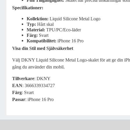
Full Tillgänglighet:
Skalet har precisa utskärningar som
Specifikationer:
Kollektion:
Liquid Silicone Metal Logo
Typ:
Hårt skal
Material:
TPU/PC/Eco-läder
Färg:
Svart
Kompatibilitet:
iPhone 16 Pro
Visa din Stil med Självsäkerhet
Välj DKNY Liquid Silicone Metal Logo-skalet för att ge din iPho
gång du använder din mobil.
Tillverkare
: DKNY
EAN
: 3666339334727
Färg
: Svart
Passar
: iPhone 16 Pro