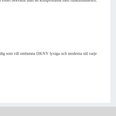
din enhet bekvämt utan att kompromissa med funktionaliteten.
för dig som vill omfamna DKNY lyxiga och moderna stil varje