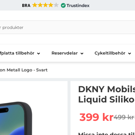
BRA
nira Telecom AB
fplatta tillbehör
Reservdelar
Cykeltillbehör
kon Metall Logo - Svart
DKNY Mobilsk
Liquid Silik
Handla denna produkt DK
rea pris
399 kr
499 kr
tidigar
Missa inte dessa ti