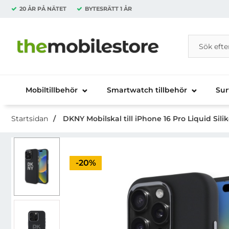
20 ÅR PÅ NÄTET
BYTESRÄTT
1 ÅR
Sök
Sök på Da
Startsidan för Danira Telecom AB
Mobiltillbehör
Smartwatch tillbehör
Sur
Startsidan
DKNY Mobilskal till iPhone 16 Pro Liquid Sili
Priset är nedsatt med
-20%