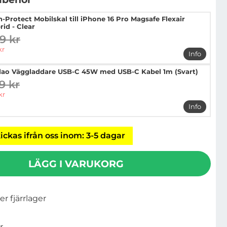
h-Protect Mobilskal till iPhone 16 Pro Magsafe Flexair
rid - Clear
9 kr
digare pris
pris
kr
Info
mer info o
ao Väggladdare USB-C 45W med USB-C Kabel 1m (Svart)
9 kr
digare pris
pris
kr
Info
mer info
ickas ifrån oss inom: 3-5 dagar
LÄGG I VARUKORG
ler fjärrlager
r