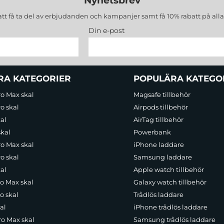
Nyhetsbrev
att få ta del av erbjudanden och kampanjer samt få 10% rabatt på all
Din e-post
RA KATEGORIER
POPULÄRA KATEGO
ro Max skal
Magsafe tillbehör
o skal
Airpods tillbehör
al
AirTag tillbehör
skal
Powerbank
ro Max skal
iPhone laddare
o skal
Samsung laddare
al
Apple watch tillbehör
ro Max skal
Galaxy watch tillbehör
o skal
Trådlös laddare
al
iPhone trådlös laddare
ro Max skal
Samsung trådlös laddare