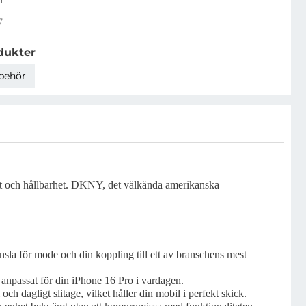
7
dukter
lbehör
rt och hållbarhet. DKNY, det välkända amerikanska
sla för mode och din koppling till ett av branschens mest
t anpassat för din iPhone 16 Pro i vardagen.
ch dagligt slitage, vilket håller din mobil i perfekt skick.