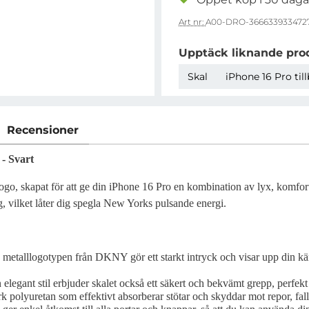
Art nr:
A00-DRO-366633933472
Upptäck liknande pro
Skal
iPhone 16 Pro til
Recensioner
- Svart
go, skapat för att ge din iPhone 16 Pro en kombination av lyx, komfo
, vilket låter dig spegla New Yorks pulsande energi.
 metalllogotypen från DKNY gör ett starkt intryck och visar upp din kän
n elegant stil erbjuder skalet också ett säkert och bekvämt grepp, perfek
rk polyuretan som effektivt absorberar stötar och skyddar mot repor, fall o