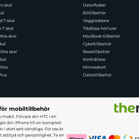
o skal
Datorfodral
kal
Biltillbehör
d 7 skal
Väggladdare
p 7 skal
Trådlösa hörlurar
ltra skal
MacBook tillbehör
kal
Cykeltillbehör
ltra skal
Resetillbehör
skal
Korthållare
ltra
Minneskort
Plus
Datortillbehör
för mobiltillbehör
 mobil. Förvara din HTC i en
ör din iPhone till en komplett
 stort sett oändliga. För oss är
et attityd och personlighet. Ta en