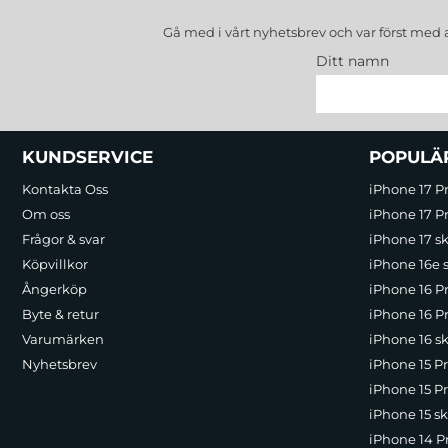
Gå med i vårt nyhetsbrev och var först med 
Ditt namn
Sidfot Blandad info och länkar
KUNDSERVICE
POPULÄ
Kontakta Oss
iPhone 17 P
Om oss
iPhone 17 Pr
Frågor & svar
iPhone 17 sk
Köpvillkor
iPhone 16e 
Ångerköp
iPhone 16 P
Byte & retur
iPhone 16 Pr
Varumärken
iPhone 16 sk
Nyhetsbrev
iPhone 15 P
iPhone 15 Pr
iPhone 15 sk
iPhone 14 P