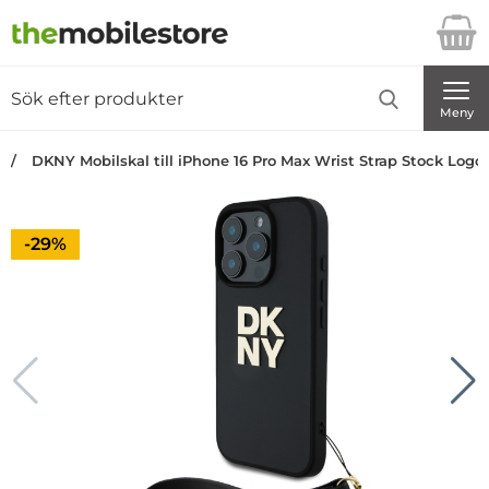
Startsidan för Danira Telecom AB
Sök
Sök på Danira Telecom AB
Genomför
Meny
DKNY Mobilskal till iPhone 16 Pro Max Wrist Strap Stock Logo 
Priset är nedsatt med
-29%