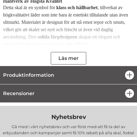
Hantverk av Högsta Kvalitet
Detta skal är en symbol för
klass och hållbarhet
, tillverkat av
högkvalitativt läder som inte bara är estetiskt tilltalande utan även
slitstarkt. Materialet är designat för att stå emot repor och smuts,
vilket gör att skalet ser nytt och fräscht ut även vid daglig
användning. Den
solida färgdesignen
skapar ett elegant och
mångsidigt utseende som passar alla tillfällen.
Elegant Design med Praktiska Funktioner
Läs mer
DKNY Metalldetaljer:
Mittpunkten i designen är det
stilfulla DKNY-metallogot som ger skalet en unik karaktär
Produktinformation
och ett lyxigt intryck. Logotypen är noggrant placerad i
öpp
mitten för att dra uppmärksamheten till dess
exklusivitet
och kvalitet
.
Kombination av Stil och Funktionalitet:
Skalet är inte
Recensioner
öpp
bara snyggt utan också praktiskt, perfekt för dig som vill ha
ett tillbehör som sticker ut.
Praktisk Handledsrem för Extra Säkerhet
Nyhetsbrev
För dig som uppskattar
komfort och trygghet
är detta skal utrustat
med en praktisk handledsrem. Remmen gör det enkelt att bära
Gå med i vårt nyhetsbrev och var först med att få ta del av
mobilen och minskar risken för olyckor. Oavsett om du är på språng
erbjudanden och kampanjer samt få 10% rabatt på alla
skal, fodral