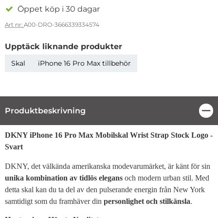
Öppet köp i 30 dagar
Art nr:
A00-DRO-3666339334574
Upptäck liknande produkter
Skal
iPhone 16 Pro Max tillbehör
Produktbeskrivning
Stä
Produktbeskrivning
DKNY iPhone 16 Pro Max Mobilskal Wrist Strap Stock Logo -
Svart
DKNY, det välkända amerikanska modevarumärket, är känt för sin
unika kombination av tidlös elegans
och modern urban stil. Med
detta skal kan du ta del av den pulserande energin från New York
samtidigt som du framhäver din
personlighet och stilkänsla
.