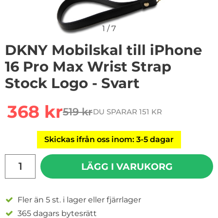
1
/
7
DKNY Mobilskal till iPhone
16 Pro Max Wrist Strap
Stock Logo - Svart
Handla denna produkt DKNY Mobilskal till iPhone 16 Pr
rea pris
368 kr
519 kr
DU SPARAR 151 KR
tidigare pris
Skickas ifrån oss inom: 3-5 dagar
antal
LÄGG I VARUKORG
Fler än 5 st. i lager eller fjärrlager
365 dagars bytesrätt