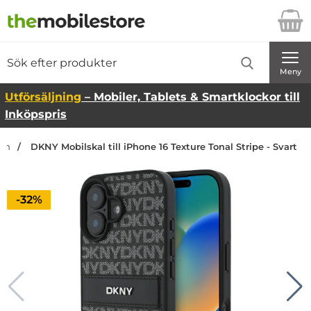
Startsidan för Danira Telecom AB
Sök
Sök på Danira Telecom AB
Genomför
Meny
Utförsäljning
– Mobiler, Tablets & Smartklockor till
Inköpspris
dan
DKNY Mobilskal till iPhone 16 Texture Tonal Stripe - Svart
Priset är nedsatt med
-32%