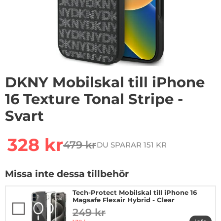
1
/
8
DKNY Mobilskal till iPhone
16 Texture Tonal Stripe -
Svart
Handla denna produkt DKNY Mobilskal till iPhone 16 Tex
rea pris
328 kr
479 kr
DU SPARAR 151 KR
tidigare pris
Missa inte dessa tillbehör
Tech-Protect Mobilskal till iPhone 16
Magsafe Flexair Hybrid - Clear
249 kr
tidigare pris