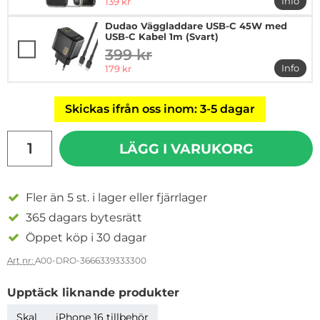
rea pris
Info
139 kr
mer in
Dudao Väggladdare USB-C 45W med
USB-C Kabel 1m (Svart)
399 kr
tidigare pris
rea pris
Info
179 kr
mer i
Skickas ifrån oss inom: 3-5 dagar
antal
LÄGG I VARUKORG
Fler än 5 st. i lager eller fjärrlager
365 dagars bytesrätt
Öppet köp i 30 dagar
Art nr:
A00-DRO-3666339333300
Upptäck liknande produkter
Skal
iPhone 16 tillbehör