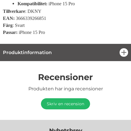
Kompatibilitet:
iPhone 15 Pro
Tillverkare
: DKNY
EAN:
3666339266851
Färg
: Svart
Passar:
iPhone 15 Pro
Produktinformation
öpp
Recensioner
Produkten har inga recensioner
Skriv en recension
Nyhetsbrev