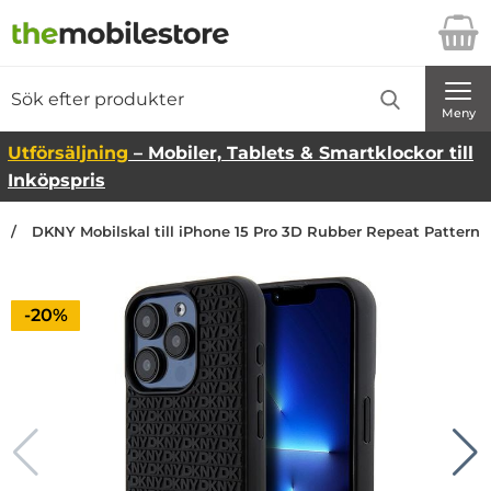
Startsidan för Danira Telecom AB
Sök
Sök på Danira Telecom AB
Genomför
Meny
Utförsäljning
– Mobiler, Tablets & Smartklockor till
Inköpspris
DKNY Mobilskal till iPhone 15 Pro 3D Rubber Repeat Pattern
Priset är nedsatt med
-20%