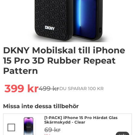
1
/
8
DKNY Mobilskal till iPhone
15 Pro 3D Rubber Repeat
Pattern
Handla denna produkt DKNY Mobilskal till iPhone 15 P
rea pris
399 kr
499 kr
DU SPARAR 100 KR
tidigare pris
Missa inte dessa tillbehör
[1-PACK] iPhone 15 Pro Härdat Glas
Skärmskydd - Clear
69 kr
tidigare pris