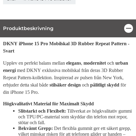
Produktbeskrivning
Stä
Produktbeskrivning
DKNY iPhone 15 Pro Mobilskal 3D Rubber Repeat Pattern -
Svart
Upplev en perfekt balans mellan
elegans
,
modernitet
och
urban
energi
med DKNY exklusiva mobilskal från deras 3D Rubber
Repeat Pattern-kollektion. Inspirerad av pulsen från New York,
erbjuder detta skal både
stilsäker design
och
pålitligt skydd
för
din iPhone 15 Pro.
Högkvalitativt Material för Maximalt Skydd
Slitstarkt och Flexibelt:
Tillverkat av högkvalitativ gummi
och TPU/PC-material som skyddar din telefon mot repor,
stötar och fall.
Bekvämt Grepp:
Det flexibla gummit ger ett säkert grepp,
vilket minskar risken för att telefonen glider ur handen –