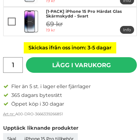
rea pris
Info
19 kr
mer in
[1-PACK] iPhone 15 Pro Härdat Glas
Skärmskydd - Svart
69 kr
tidigare pris
rea pris
Info
19 kr
mer in
Skickas ifrån oss inom: 3-5 dagar
antal
LÄGG I VARUKORG
Fler än 5 st. i lager eller fjärrlager
365 dagars bytesrätt
Öppet köp i 30 dagar
Art nr:
A00-DRO-3666339266851
Upptäck liknande produkter
Skal
iPhone 15 Pro tillbehör