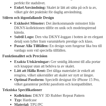
perfekt för stadslivet.
Enkel Användning:
Skalet är lätt att sätta på och ta av,
vilket gör det praktiskt för daglig användning.
Stilren och iögonfallande Design
Exklusivt Mönster:
Det återkommande mönstret från
DKNY-kollektionen tillför en unik och modeinspirerad
känsla.
Subtil Logo:
Den vita DKNY-loggan i botten är en elegant
detalj som lyfter fram varumärkets prestige och klass.
Passar Alla Tillfällen:
En design som fungerar lika bra till
vardags som vid speciella tillfällen.
Funktionalitet och Precision
Exakta Utskärningar:
Ger smidig åtkomst till alla portar
och knappar utan att behöva ta av skalet.
Lätt att Hålla Rent:
Det tåliga materialet är enkelt att
rengöra, vilket säkerställer att skalet ser nytt ut längre.
Optimal Passform:
Speciellt designat för iPhone 15 Pro,
vilket garanterar perfekt passform och kompatibilitet.
Tekniska Specifikationer
Kollektion:
DKNY 3D Rubber Repeat Pattern
Typ:
Hardcase
Material:
TPU/PC