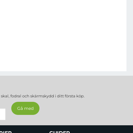
a
skal, fodral och skärmskydd
i ditt första köp.
RIER
GUIDER...