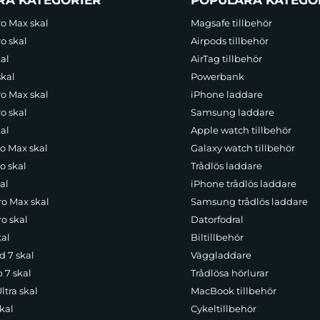
ro Max skal
Magsafe tillbehör
o skal
Airpods tillbehör
al
AirTag tillbehör
skal
Powerbank
ro Max skal
iPhone laddare
o skal
Samsung laddare
al
Apple watch tillbehör
ro Max skal
Galaxy watch tillbehör
o skal
Trådlös laddare
al
iPhone trådlös laddare
ro Max skal
Samsung trådlös laddare
o skal
Datorfodral
kal
Biltillbehör
d 7 skal
Väggladdare
p 7 skal
Trådlösa hörlurar
ltra skal
MacBook tillbehör
kal
Cykeltillbehör