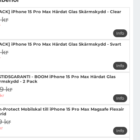
PACK] iPhone 15 Pro Max Härdat Glas Skärmskydd - Clear
 kr
digare pris
pris
r
Info
mer info 
PACK] iPhone 15 Pro Max Härdat Glas Skärmskydd - Svart
 kr
digare pris
pris
r
Info
mer info 
STIDSGARANTI - BOOM iPhone 15 Pro Max Härdat Glas
rmskydd - 2 Pack
9 kr
digare pris
pris
kr
Info
mer info 
h-Protect Mobilskal till iPhone 15 Pro Max Magsafe Flexair
rid
9 kr
digare pris
pris
kr
Info
mer info 