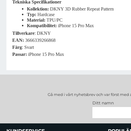
Tekniska Specifikationer
Kollektion:
DKNY 3D Rubber Repeat Pattern
Typ:
Hardcase
Material:
TPU/PC
Kompatibilitet:
iPhone 15 Pro Max
Tillverkare
: DKNY
EAN:
3666339266868
Färg
: Svart
Passar:
iPhone 15 Pro Max
Gå med i vårt nyhetsbrev och var först med 
Ditt namn
Sidfot Blandad info och länkar
KUNDSERVICE
POPULÄ