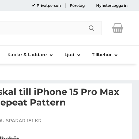
Privatperson
Företag
Nyheter
Logga in
Genomför sökni
Kablar & Laddare
Ljud
Tillbehör
al till iPhone 15 Pro Max
epeat Pattern
KNY Mobilskal till iPhone 15 Pro Max 3D Rubber Repeat
U SPARAR 181 KR
e pris
llbehör