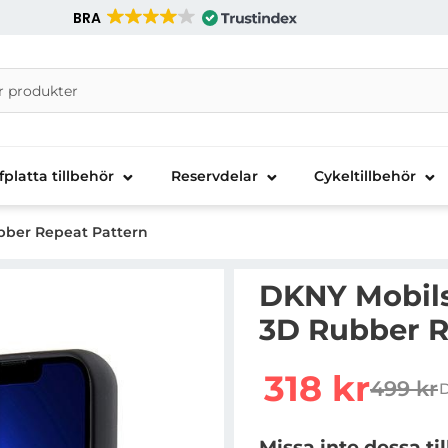
BRA
nira Telecom AB
fplatta tillbehör
Reservdelar
Cykeltillbehör
ubber Repeat Pattern
DKNY Mobilsk
3D Rubber R
Handla denna produkt D
rea pris
318 kr
499 kr
D
tidigar
Missa inte dessa ti