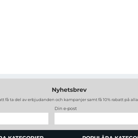
Nyhetsbrev
att få ta del av erbjudanden och kampanjer samt få 10% rabatt på all
Din e-post
RA KATEGORIER
POPULÄRA KATEGO