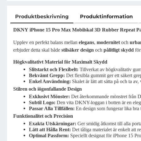
Produktbeskrivning
Produktinformation
Produktbeskrivning
DKNY iPhone 15 Pro Max Mobilskal 3D Rubber Repeat Pat
Upplev en perfekt balans mellan
elegans
,
modernitet
och
urba
erbjuder detta skal både
stilsäker design
och
pålitligt skydd
för
Högkvalitativt Material för Maximalt Skydd
Slitstarkt och Flexibelt:
Tillverkat av högkvalitativ gum
Bekvämt Grepp:
Det flexibla gummit ger ett säkert grep
Enkel Användning:
Skalet är lätt att sätta på och ta av
Stilren och iögonfallande Design
Exklusivt Mönster:
Det återkommande mönstret från DK
Subtil Logo:
Den vita DKNY-loggan i botten är en elegan
Passar Alla Tillfällen:
En design som fungerar lika bra ti
Funktionalitet och Precision
Exakta Utskärningar:
Ger smidig åtkomst till alla port
Lätt att Hålla Rent:
Det tåliga materialet är enkelt att re
Optimal Passform:
Speciellt designat för iPhone 15 Pro