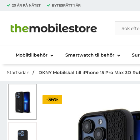
20 ÅR PÅ NÄTET
BYTESRÄTT
1 ÅR
Sök
Sök på Da
Startsidan för Danira Telecom AB
Mobiltillbehör
Smartwatch tillbehör
Sur
Startsidan
DKNY Mobilskal till iPhone 15 Pro Max 3D R
Priset är nedsatt med
-36%