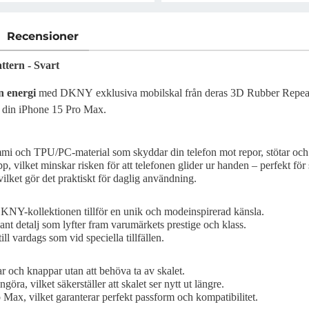
Recensioner
tern - Svart
n energi
med DKNY exklusiva mobilskal från deras 3D Rubber Repeat P
 din iPhone 15 Pro Max.
mi och TPU/PC-material som skyddar din telefon mot repor, stötar och 
p, vilket minskar risken för att telefonen glider ur handen – perfekt för 
, vilket gör det praktiskt för daglig användning.
NY-kollektionen tillför en unik och modeinspirerad känsla.
t detalj som lyfter fram varumärkets prestige och klass.
ll vardags som vid speciella tillfällen.
ar och knappar utan att behöva ta av skalet.
ngöra, vilket säkerställer att skalet ser nytt ut längre.
 Max, vilket garanterar perfekt passform och kompatibilitet.