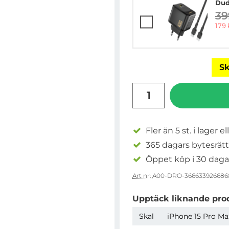
Dud
39
ti
rea 
179 
Sk
antal
Fler än 5 st. i lager el
365 dagars bytesrätt
Öppet köp i 30 daga
Art nr:
A00-DRO-366633926686
Upptäck liknande pro
Skal
iPhone 15 Pro Max