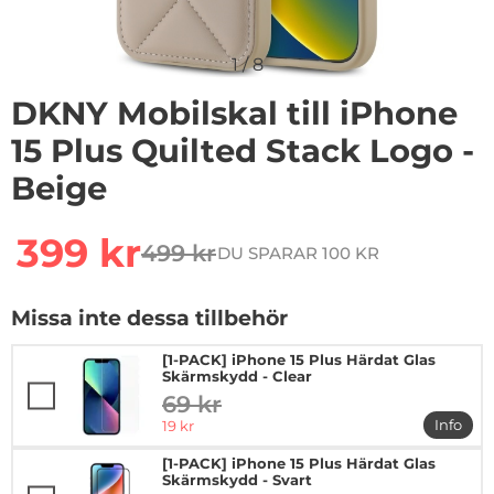
1
/
8
DKNY Mobilskal till iPhone
15 Plus Quilted Stack Logo -
Beige
Handla denna produkt DKNY Mobilskal till iPhone 15 Pl
rea pris
399 kr
499 kr
DU SPARAR 100 KR
tidigare pris
Missa inte dessa tillbehör
[1-PACK] iPhone 15 Plus Härdat Glas
Skärmskydd - Clear
69 kr
tidigare pris
rea pris
Info
19 kr
mer in
[1-PACK] iPhone 15 Plus Härdat Glas
Skärmskydd - Svart