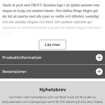
Skalet är prytt med DKNY ikoniska logo i ett quiltat mönster som
skapar en lyxig och modern känsla. Den tidlösa Beige färgen gör
det lätt att matcha med alla typer av outfits och tillbehör, samtidigt
som det utstrålar elegans och klass. Det quiltade mönstret ger
dessutom en texturerad känsla som gör att mobilen ligger bekvämt i
handen.
Högkvalitativa Material för Maximal Säkerhet
Läs mer
Tillverkat av slitstarkt och hållbart material, garanterar detta skal
Produktinformation
öpp
optimalt skydd mot stötar och repor. Det flexibla termoplastiska
polyuretanet (TPU) ger stötdämpning och säkerställer att din iPhone
är skyddad i alla situationer. Det är inte bara ett stilfullt tillbehör
Recensioner
öpp
utan också en pålitlig skyddslösning.
Perfekt Passform
Nyhetsbrev
DKNY mobilskal är designat med precision för att passa din iPhone
Gå med i vårt nyhetsbrev och var först med att få ta del av
15 Plus perfekt. Skalet ger full tillgång till alla knappar och portar,
erbjudanden och kampanjer samt få 10% rabatt på alla
skal, fodral
utan att kompromissa på mobilens funktionalitet. Oavsett om du är