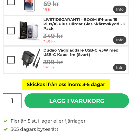
69 kr
tidigare pris
rea pris
Info
19 kr
mer in
LIVSTIDSGARANTI - BOOM iPhone 15
Plus/16 Plus Härdat Glas Skärmskydd - 2
Pack
349 kr
tidigare pris
Info
rea pris
249 kr
mer in
Dudao Väggladdare USB-C 45W med
USB-C Kabel 1m (Svart)
399 kr
tidigare pris
rea pris
Info
179 kr
mer i
Skickas ifrån oss inom: 3-5 dagar
antal
LÄGG I VARUKORG
Fler än 5 st. i lager eller fjärrlager
365 dagars bytesrätt