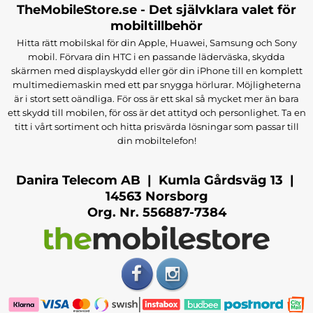
TheMobileStore.se - Det självklara valet för
mobiltillbehör
Hitta rätt mobilskal för din Apple, Huawei, Samsung och Sony
mobil. Förvara din HTC i en passande läderväska, skydda
skärmen med displayskydd eller gör din iPhone till en komplett
multimediemaskin med ett par snygga hörlurar. Möjligheterna
är i stort sett oändliga. För oss är ett skal så mycket mer än bara
ett skydd till mobilen, för oss är det attityd och personlighet. Ta en
titt i vårt sortiment och hitta prisvärda lösningar som passar till
din mobiltelefon!
Danira Telecom AB | Kumla Gårdsväg 13 |
14563 Norsborg
Org. Nr. 556887-7384