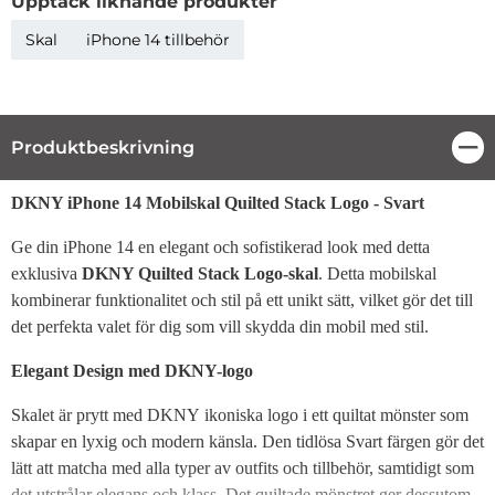
Upptäck liknande produkter
Skal
iPhone 14 tillbehör
Produktbeskrivning
Stä
Produktbeskrivning
DKNY iPhone 14 Mobilskal Quilted Stack Logo - Svart
Ge din iPhone 14 en elegant och sofistikerad look med detta
exklusiva
DKNY Quilted Stack Logo-skal
. Detta mobilskal
kombinerar funktionalitet och stil på ett unikt sätt, vilket gör det till
det perfekta valet för dig som vill skydda din mobil med stil.
Elegant Design med DKNY-logo
Skalet är prytt med DKNY ikoniska logo i ett quiltat mönster som
skapar en lyxig och modern känsla. Den tidlösa Svart färgen gör det
lätt att matcha med alla typer av outfits och tillbehör, samtidigt som
det utstrålar elegans och klass. Det quiltade mönstret ger dessutom