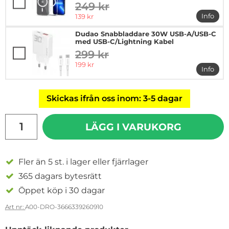
249 kr
tidigare pris
rea pris
Info
139 kr
mer in
Dudao Snabbladdare 30W USB-A/USB-C
med USB-C/Lightning Kabel
299 kr
tidigare pris
rea pris
199 kr
Info
mer i
Skickas ifrån oss inom: 3-5 dagar
antal
LÄGG I VARUKORG
Fler än 5 st. i lager eller fjärrlager
365 dagars bytesrätt
Öppet köp i 30 dagar
Art nr:
A00-DRO-3666339260910