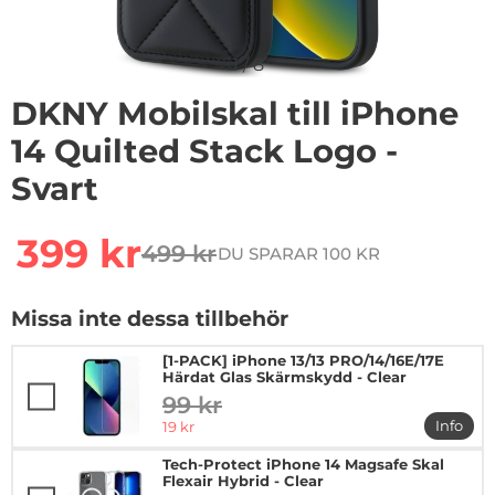
1
/
8
DKNY Mobilskal till iPhone
14 Quilted Stack Logo -
Svart
Handla denna produkt DKNY Mobilskal till iPhone 14 Qu
rea pris
399 kr
499 kr
DU SPARAR 100 KR
tidigare pris
Missa inte dessa tillbehör
[1-PACK] iPhone 13/13 PRO/14/16E/17E
Härdat Glas Skärmskydd - Clear
99 kr
tidigare pris
rea pris
Info
19 kr
mer in
Tech-Protect iPhone 14 Magsafe Skal
Flexair Hybrid - Clear