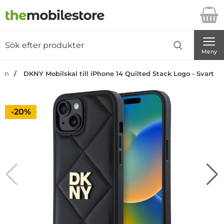
Startsidan för Danira Telecom AB
Sök
Sök på Danira Telecom AB
Genomför
Meny
dan
DKNY Mobilskal till iPhone 14 Quilted Stack Logo - Svart
Priset är nedsatt med
-20%