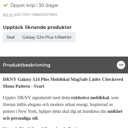
Öppet köp i 30 dagar
Art nr:
A00-DRO-3666339276812
Upptäck liknande produkter
Skal
Galaxy S24 Plus tillbehör
Produktbeskrivning
Stä
Produktbeskrivning
DKNY Galaxy S24 Plus Mobilskal MagSafe Läder Checkered
Mono Pattern - Svart
Upplev DKNY signaturstil med detta
exklusiva mobilskal
, som
förenar tidlös elegans och modern urban energi. Inspirerad av
pulsen i New York, hjälper detta skal dig att framhäva din
unikhet
och personliga stil
.