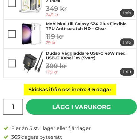
2 Pack
349 kr
tidigare pris
Info
rea pris
249 kr
mer in
Mobilskal till Galaxy S24 Plus Flexible
TPU Anti-scratch HD - Clear
119 kr
tidigare pris
rea pris
Info
29 kr
mer in
Dudao Väggladdare USB-C 45W med
USB-C Kabel 1m (Svart)
399 kr
tidigare pris
rea pris
Info
179 kr
mer i
Skickas ifrån oss inom: 3-5 dagar
antal
LÄGG I VARUKORG
Fler än 5 st. i lager eller fjärrlager
365 dagars bytesrätt