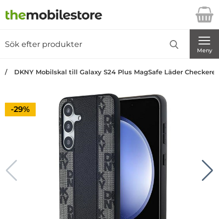
Startsidan för Danira Telecom AB
Sök
Sök på Danira Telecom AB
Genomför
Meny
DKNY Mobilskal till Galaxy S24 Plus MagSafe Läder Checkered
Priset är nedsatt med
-29%