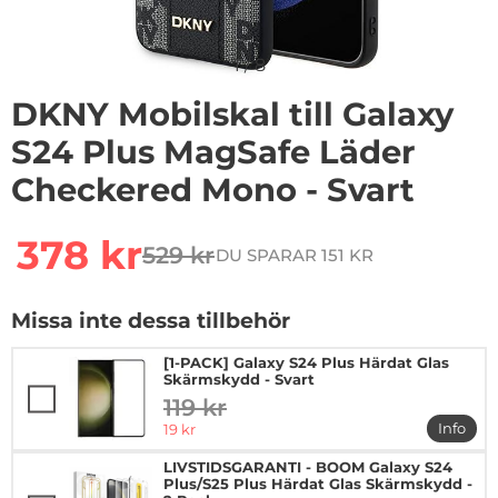
1
/
8
DKNY Mobilskal till Galaxy
S24 Plus MagSafe Läder
Checkered Mono - Svart
Handla denna produkt DKNY Mobilskal till Galaxy S24 
rea pris
378 kr
529 kr
DU SPARAR 151 KR
tidigare pris
Missa inte dessa tillbehör
[1-PACK] Galaxy S24 Plus Härdat Glas
Skärmskydd - Svart
119 kr
tidigare pris
rea pris
Info
19 kr
mer in
LIVSTIDSGARANTI - BOOM Galaxy S24
Plus/S25 Plus Härdat Glas Skärmskydd -