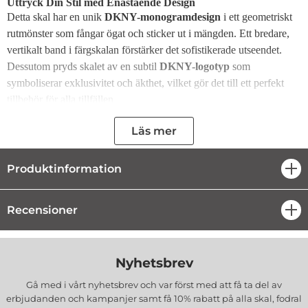
Uttryck Din Stil med Enastående Design
Detta skal har en unik
DKNY-monogramdesign
i ett geometriskt
rutmönster som fångar ögat och sticker ut i mängden. Ett bredare,
vertikalt band i färgskalan förstärker det sofistikerade utseendet.
Dessutom pryds skalet av en subtil
DKNY-logotyp
som
symboliserar exklusivitet och äkthet, vilket gör det till ett perfekt
tillbehör för alla tillfällen.
Högkvalitativa Material för Skydd och Stil
Läs mer
Skalet är tillverkat med en kombination av
hållbar TPU
och
elegant
eco-läder
, vilket ger både
optimal skyddsnivå
och en
Produktinformation
öpp
lyxig känsla.
TPU-bas:
Ger ett slitstarkt och stöttåligt skydd för mobilen.
Recensioner
öpp
Eco-läderyta:
Snygg och motståndskraftig mot repor och
skador, vilket bibehåller sitt stilrena utseende över tid.
Perfekt Passform för Din mobil
Med detta skal skyddas din mobil effektivt mot oavsiktliga skador
Nyhetsbrev
och stötar. Tack vare
exakta mått och perfekt anpassning
Gå med i vårt nyhetsbrev och var först med att få ta del av
garanterar skalet:
erbjudanden och kampanjer samt få 10% rabatt på alla
skal, fodral