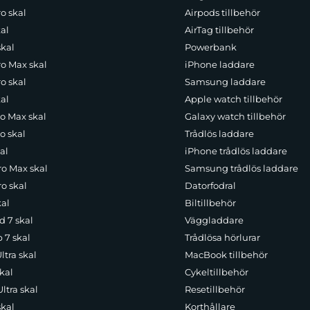
o skal
Airpods tillbehör
al
AirTag tillbehör
skal
Powerbank
ro Max skal
iPhone laddare
o skal
Samsung laddare
al
Apple watch tillbehör
ro Max skal
Galaxy watch tillbehör
o skal
Trådlös laddare
al
iPhone trådlös laddare
ro Max skal
Samsung trådlös laddare
o skal
Datorfodral
kal
Biltillbehör
d 7 skal
Väggladdare
p 7 skal
Trådlösa hörlurar
ltra skal
MacBook tillbehör
kal
Cykeltillbehör
ltra skal
Resetillbehör
skal
Korthållare