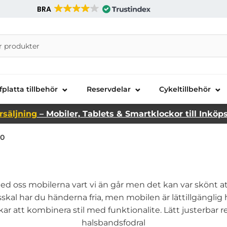
BRA
nira Telecom AB
fplatta tillbehör
Reservdelar
Cykeltillbehör
rsäljning
– Mobiler, Tablets & Smartklockor till Inköp
20
d oss mobilerna vart vi än går men det kan var skönt at
sskal har du händerna fria, men mobilen är lättillgänglig 
kar att kombinera stil med funktionalite. Lätt justerbar 
halsbandsfodral