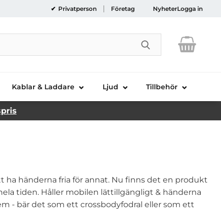
Privatperson
Företag
Nyheter
Logga in
Genomför sökni
Kablar & Laddare
Ljud
Tillbehör
spris
t ha händerna fria för annat. Nu finns det en produkt
hela tiden. Håller mobilen lättillgängligt & händerna
rem - bär det som ett crossbodyfodral eller som ett