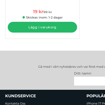
Art. nr 1002780499
rea pris
19 kr
99 kr
tidigare pris
Skickas inom: 1-2 dagar
Lägg i varukorg
Gå med i vårt nyhetsbrev och var först med 
Ditt namn
Sidfot Blandad info och länkar
KUNDSERVICE
POPULÄ
Kontakta Oss
iPhone 17 P