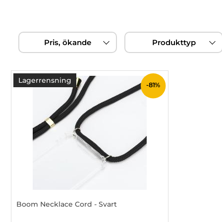
Hoppa
Filtrera & sortera
över
Pris, ökande
Produkttyp
filtersektionen
produktlista
Lagerrensning
-81%
Boom Necklace Cord - Svart