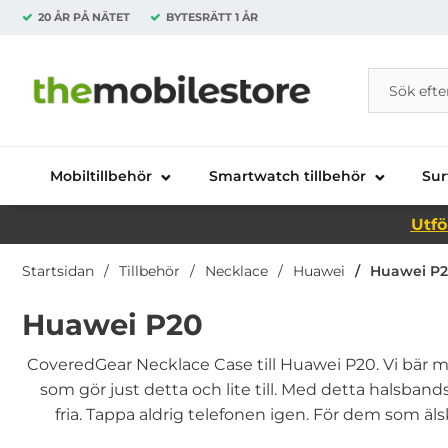
20 ÅR PÅ NÄTET
BYTESRÄTT
1 ÅR
Sök
Sök på Da
Startsidan för Danira Telecom AB
Mobiltillbehör
Smartwatch tillbehör
Sur
Utfö
Startsidan
Tillbehör
Necklace
Huawei
Huawei P
Huawei P20
CoveredGear Necklace Case till Huawei P20. Vi bär me
som gör just detta och lite till. Med detta halsband
fria. Tappa aldrig telefonen igen. För dem som äls