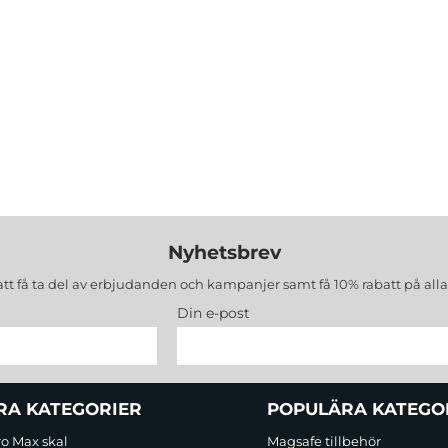
Nyhetsbrev
att få ta del av erbjudanden och kampanjer samt få 10% rabatt på all
Din e-post
RA KATEGORIER
POPULÄRA KATEGO
ro Max skal
Magsafe tillbehör