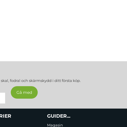
a
skal, fodral och skärmskydd
i ditt första köp.
RIER
GUIDER...
Magasin