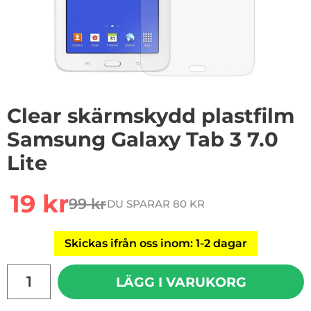
Clear skärmskydd plastfilm
Samsung Galaxy Tab 3 7.0
Lite
Handla denna produkt Clear skärmskydd plastfilm Sams
rea pris
19 kr
99 kr
DU SPARAR 80 KR
tidigare pris
Skickas ifrån oss inom: 1-2 dagar
antal
LÄGG I VARUKORG