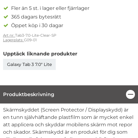
Fler än 5 st. i lager eller fjärrlager
365 dagars bytesrätt
Öppet köp i 30 dagar
Art nr:
Tab3-7.0-Lite-Clear-SP
Lagerplats:
G09-01
Upptäck liknande produkter
Galaxy Tab 3 7.0" Lite
Produktbeskrivning
Stä
Produktbeskrivning
Skärmskyddet (Screen Protector / Displayskydd) är
en tunn självhäftande plastfilm som är mycket enkel
att applicera och skyddar mobilens skärm mot repor
och skador. Skärmskydd är en produkt för dig som