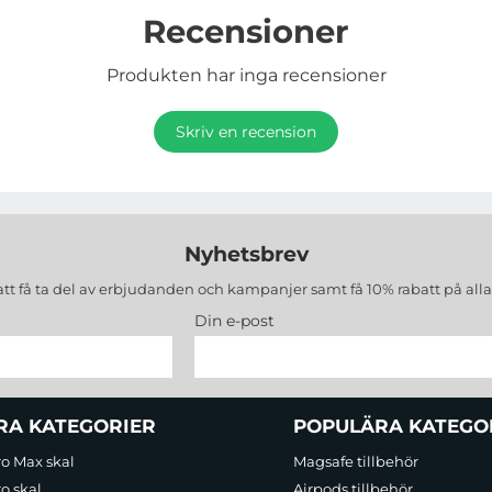
Recensioner
Produkten har inga recensioner
Skriv en recension
Nyhetsbrev
att få ta del av erbjudanden och kampanjer samt få 10% rabatt på all
Din e-post
RA KATEGORIER
POPULÄRA KATEGO
ro Max skal
Magsafe tillbehör
o skal
Airpods tillbehör