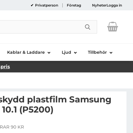
Privatperson
Företag
Nyheter
Logga in
Genomför sökni
Kablar & Laddare
Ljud
Tillbehör
spris
skydd plastfilm Samsung
 10.1 (P5200)
lear skärmskydd plastfilm Samsung Galaxy Tab 3 10.1 (
RAR 90 KR
is