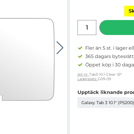
Sk
antal
Fler än 5 st. i lager el
365 dagars bytesrätt
Öppet köp i 30 daga
Art nr:
Tab3-10.1-Clear-SP
Lagerplats:
G09-09
Upptäck liknande pro
Galaxy Tab 3 10.1" (P5200)