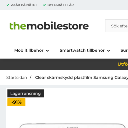
20 ÅR PÅ NÄTET
BYTESRÄTT
1 ÅR
Sök
Sök på Da
Startsidan för Danira Telecom AB
Mobiltillbehör
Smartwatch tillbehör
Sur
Utfö
Startsidan
Clear skärmskydd plastfilm Samsung Galaxy T
Lagerrensning
Priset är nedsatt med
-91%