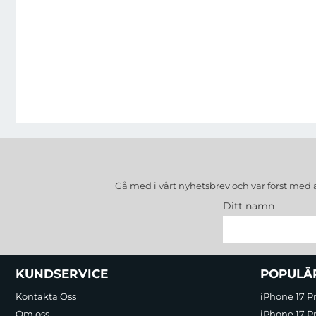
Gå med i vårt nyhetsbrev och var först med 
Ditt namn
Sidfot Blandad info och länkar
KUNDSERVICE
POPULÄ
Kontakta Oss
iPhone 17 P
Om oss
iPhone 17 Pr