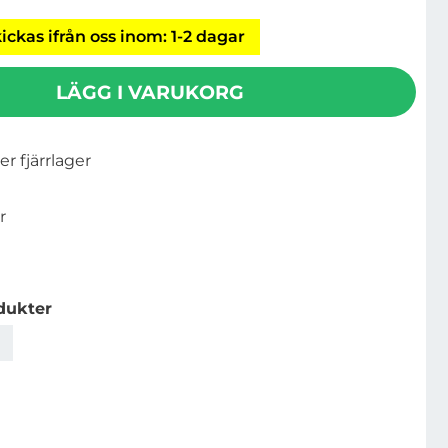
ickas ifrån oss inom: 1-2 dagar
LÄGG I VARUKORG
ler fjärrlager
r
dukter