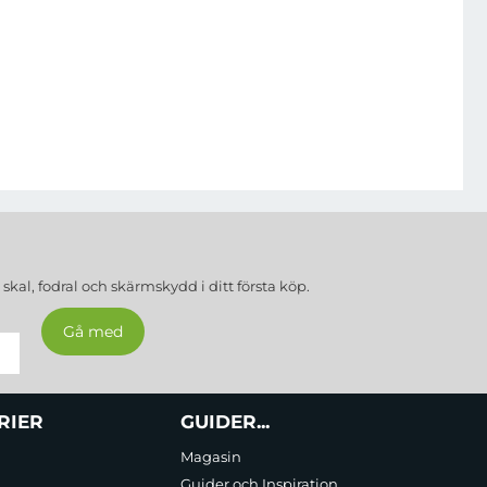
a
skal, fodral och skärmskydd
i ditt första köp.
RIER
GUIDER...
Magasin
Guider och Inspiration