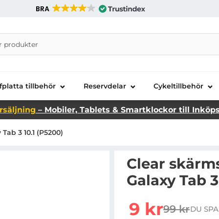
BRA
nira Telecom AB
fplatta tillbehör
Reservdelar
Cykeltillbehör
rsäljning
– Mobiler, Tablets & Smartklockor till Inköp
ab 3 10.1 (P5200)
Clear skärm
Galaxy Tab 3
Handla denna produkt C
rea pris
9 kr
99 kr
DU SPA
tidigare pr