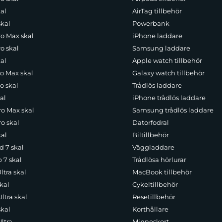
al
AirTag tillbehör
skal
Powerbank
ro Max skal
iPhone laddare
o skal
Samsung laddare
al
Apple watch tillbehör
ro Max skal
Galaxy watch tillbehör
o skal
Trådlös laddare
al
iPhone trådlös laddare
ro Max skal
Samsung trådlös laddare
o skal
Datorfodral
kal
Biltillbehör
d 7 skal
Väggladdare
p 7 skal
Trådlösa hörlurar
ltra skal
MacBook tillbehör
kal
Cykeltillbehör
ltra skal
Resetillbehör
skal
Korthållare
ltra
Minneskort