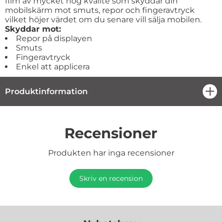
film av mycket hög kvalité som skyddar din
mobilskärm mot smuts, repor och fingeravtryck
vilket höjer värdet om du senare vill sälja mobilen.
Skyddar mot:
Repor på displayen
Smuts
Fingeravtryck
Enkel att applicera
Produktinformation
öpp
Recensioner
Produkten har inga recensioner
Skriv en recension