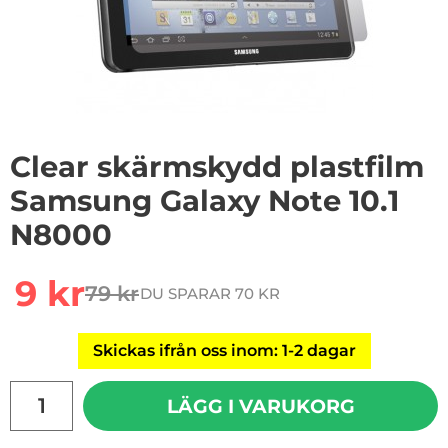
Clear skärmskydd plastfilm
Samsung Galaxy Note 10.1
N8000
Handla denna produkt Clear skärmskydd plastfilm Sa
rea pris
9 kr
79 kr
DU SPARAR 70 KR
tidigare pris
Skickas ifrån oss inom: 1-2 dagar
antal
LÄGG I VARUKORG