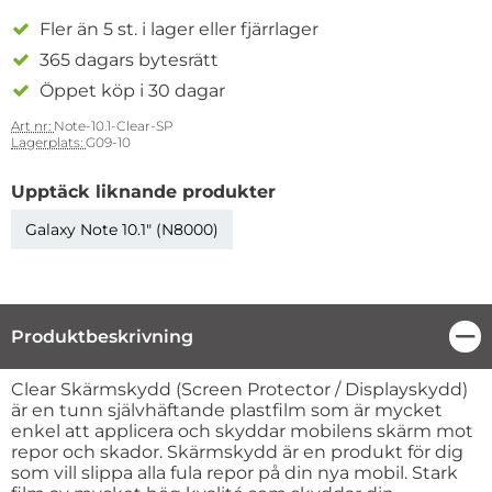
Fler än 5 st. i lager eller fjärrlager
365 dagars bytesrätt
Öppet köp i 30 dagar
Art nr:
Note-10.1-Clear-SP
Lagerplats:
G09-10
Upptäck liknande produkter
Galaxy Note 10.1" (N8000)
Produktbeskrivning
Stä
Produktbeskrivning
Clear Skärmskydd (Screen Protector / Displayskydd)
är en tunn självhäftande plastfilm som är mycket
enkel att applicera och skyddar mobilens skärm mot
repor och skador. Skärmskydd är en produkt för dig
som vill slippa alla fula repor på din nya mobil. Stark