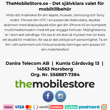
TheMobileStore.se - Det självklara valet för
mobiltillbehör
Hitta rätt mobilskal för din Apple, Huawei, Samsung och Sony
mobil. Förvara din HTC i en passande läderväska, skydda
skärmen med displayskydd eller gör din iPhone till en komplett
multimediemaskin med ett par snygga hörlurar. Möjligheterna
är i stort sett oändliga. För oss är ett skal så mycket mer än bara
ett skydd till mobilen, för oss är det attityd och personlighet. Ta en
titt i vårt sortiment och hitta prisvärda lösningar som passar till
din mobiltelefon!
Danira Telecom AB | Kumla Gårdsväg 13 |
14563 Norsborg
Org. Nr. 556887-7384