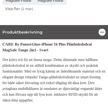
Magsafe Fodral
Magsafe Fodral
Visa fler
(2 mer)
Egenskaper
Produktbeskrivning
Stä
Produktbeskrivning
CARE By PanzerGlass iPhone 16 Plus Plånboksfodral
MagSafe Tango 2in1 - Svart
Det krävs två för att dansa tango. Detta slimmade men hållbara
plånboksfodral är en stilfull kombination av skydd och praktisk
funktionalitet. Med en lyxig känsla av läderliknande material och en
elegant design erbjuder Tango-plånboksfodralet en smart lösning
för både säker förvaring och enkel tillgång till dina kort. Den
avtagbara mobilhållaren är omsluten av djurvänligt veganskt läder
och kan förvara upp till fyra kort, inklusive RFID-skydd för att
säkra dina uppgifter.