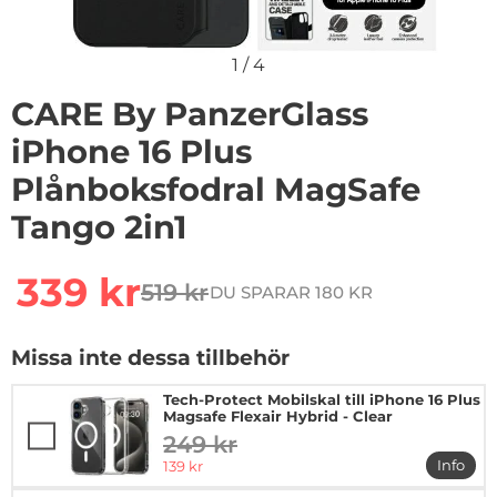
1
/
4
CARE By PanzerGlass
iPhone 16 Plus
Plånboksfodral MagSafe
Tango 2in1
Handla denna produkt CARE By PanzerGlass iPhone 16 
rea pris
339 kr
519 kr
DU SPARAR 180 KR
tidigare pris
Missa inte dessa tillbehör
Tech-Protect Mobilskal till iPhone 16 Plus
Magsafe Flexair Hybrid - Clear
249 kr
tidigare pris
rea pris
Info
139 kr
mer in