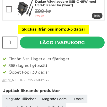
Dudao Väggladdare USB-C 45W med
USB-C Kabel 1m (Svart)
399 kr
tidigare pris
rea pris
Info
179 kr
mer i
Skickas ifrån oss inom: 3-5 dagar
antal
LÄGG I VARUKORG
Fler än 5 st. i lager eller fjärrlager
365 dagars bytesrätt
Öppet köp i 30 dagar
Art nr:
A00-HUR-5715685003936
Upptäck liknande produkter
MagSafe-Tillbehör
Magsafe Fodral
Fodral