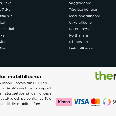
d 7 skal
Väggladdare
p 7 skal
Trådlösa hörlurar
ltra skal
MacBook tillbehör
kal
Cykeltillbehör
ltra skal
Resetillbehör
skal
Korthållare
ltra
Minneskort
Plus
Datortillbehör
för mobiltillbehör
 mobil. Förvara din HTC i en
ör din iPhone till en komplett
 stort sett oändliga. För oss är
et attityd och personlighet. Ta en
sar till din mobiltelefon!