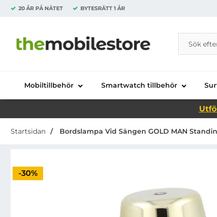
20 ÅR PÅ NÄTET
BYTESRÄTT
1 ÅR
Sök
Sök på Da
Startsidan för Danira Telecom AB
Mobiltillbehör
Smartwatch tillbehör
Sur
Utfö
Startsidan
Bordslampa Vid Sängen GOLD MAN Standing
Priset är nedsatt med
-30%