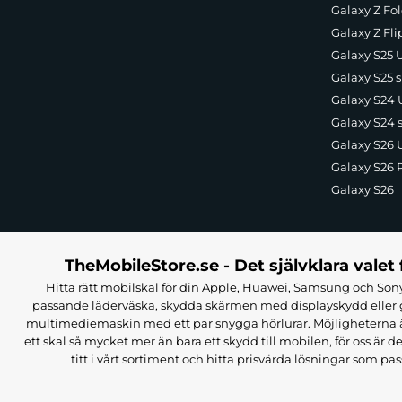
Galaxy Z Fol
Galaxy Z Fli
Galaxy S25 U
Galaxy S25 s
Galaxy S24 U
Galaxy S24 
Galaxy S26 U
Galaxy S26 
Galaxy S26
TheMobileStore.se - Det självklara valet 
Hitta rätt mobilskal för din Apple, Huawei, Samsung och Sony
passande läderväska, skydda skärmen med displayskydd eller g
multimediemaskin med ett par snygga hörlurar. Möjligheterna är i
ett skal så mycket mer än bara ett skydd till mobilen, för oss är d
titt i vårt sortiment och hitta prisvärda lösningar som pas