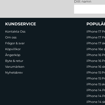
Ditt namn
Sidfot Blandad info och länkar
KUNDSERVICE
POPULÄ
Kontakta Oss
iPhone 17 P
Om oss
iPhone 17 Pr
Frågor & svar
iPhone 17 sk
Köpvillkor
iPhone 16e 
Ångerköp
iPhone 16 P
Byte & retur
iPhone 16 Pr
Varumärken
iPhone 16 sk
Nyhetsbrev
iPhone 15 P
iPhone 15 Pr
iPhone 15 sk
iPhone 14 P
iPhone 14 Pr
iPhone 14 s