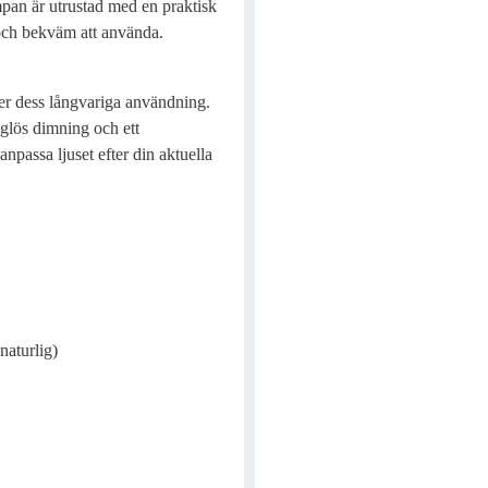
mpan är utrustad med en praktisk
och bekväm att använda.
ller dess långvariga användning.
teglös dimning och ett
passa ljuset efter din aktuella
naturlig)