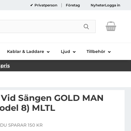
Privatperson
Företag
Nyheter
Logga in
Genomför sökni
Kablar & Laddare
Ljud
Tillbehör
spris
 Vid Sängen GOLD MAN
odel 8) MLTL
Bordslampa Vid Sängen GOLD MAN Standing (model 8)
DU SPARAR 150 KR
re pris