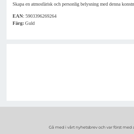
Skapa en atmosfärisk och personlig belysning med denna konstnä
EAN
: 5903396269264
Färg:
Guld
Gå med i vårt nyhetsbrev och var först med 