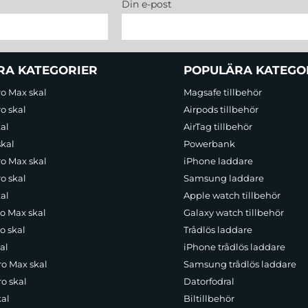
Din e-post
RA KATEGORIER
POPULÄRA KATEGO
ro Max skal
Magsafe tillbehör
o skal
Airpods tillbehör
al
AirTag tillbehör
skal
Powerbank
ro Max skal
iPhone laddare
o skal
Samsung laddare
al
Apple watch tillbehör
ro Max skal
Galaxy watch tillbehör
o skal
Trådlös laddare
al
iPhone trådlös laddare
ro Max skal
Samsung trådlös laddare
o skal
Datorfodral
kal
Biltillbehör