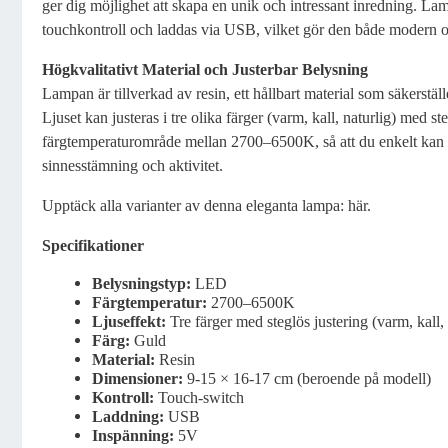
ger dig möjlighet att skapa en unik och intressant inredning. La
touchkontroll och laddas via USB, vilket gör den både modern 
Högkvalitativt Material och Justerbar Belysning
Lampan är tillverkad av resin, ett hållbart material som säkerstä
Ljuset kan justeras i tre olika färger (varm, kall, naturlig) med s
färgtemperaturområde mellan 2700–6500K, så att du enkelt kan an
sinnesstämning och aktivitet.
Upptäck alla varianter av denna eleganta lampa: här.
Specifikationer
Belysningstyp:
LED
Färgtemperatur:
2700–6500K
Ljuseffekt:
Tre färger med steglös justering (varm, kall, 
Färg:
Guld
Material:
Resin
Dimensioner:
9-15 × 16-17 cm (beroende på modell)
Kontroll:
Touch-switch
Laddning:
USB
Inspänning:
5V