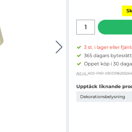
Sk
antal
3 st. i lager eller fjär
365 dagars bytesrätt
Öppet köp i 30 daga
Art nr:
A00-PAR-590339626926
Upptäck liknande pro
Dekorationsbelysning