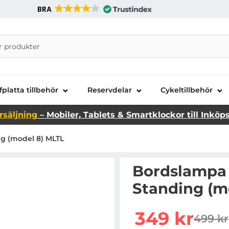
BRA
nira Telecom AB
fplatta tillbehör
Reservdelar
Cykeltillbehör
rsäljning
– Mobiler, Tablets & Smartklockor till Inköp
 (model 8) MLTL
Bordslampa
Standing (m
Handla denna produkt 
rea pris
349 kr
499 kr
tidiga