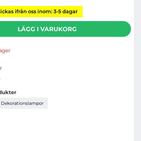
ickas ifrån oss inom: 3-5 dagar
LÄGG I VARUKORG
rlager
r
4
dukter
Dekorationslampor