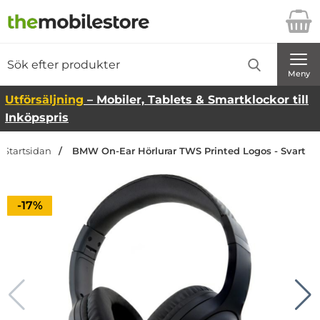
Startsidan för Danira Telecom AB
Sök
Sök på Danira Telecom AB
Genomför
Meny
Utförsäljning
– Mobiler, Tablets & Smartklockor till
Inköpspris
Startsidan
BMW On-Ear Hörlurar TWS Printed Logos - Svart
Priset är nedsatt med
-17%