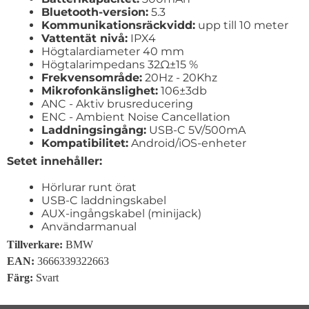
Bluetooth-version:
5.3
Kommunikationsräckvidd:
upp till 10 meter
Vattentät nivå:
IPX4
Högtalardiameter 40 mm
Högtalarimpedans 32Ω±15 %
Frekvensområde:
20Hz - 20Khz
Mikrofonkänslighet:
106±3db
ANC - Aktiv brusreducering
ENC - Ambient Noise Cancellation
Laddningsingång:
USB-C 5V/500mA
Kompatibilitet:
Android/iOS-enheter
Setet innehåller:
Hörlurar runt örat
USB-C laddningskabel
AUX-ingångskabel (minijack)
Användarmanual
Tillverkare:
BMW
EAN:
3666339322663
Färg:
Svart