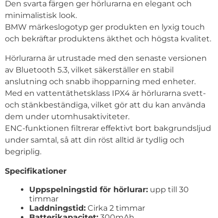
Den svarta färgen ger hörlurarna en elegant och
minimalistisk look.
BMW märkeslogotyp ger produkten en lyxig touch
och bekräftar produktens äkthet och högsta kvalitet.
Hörlurarna är utrustade med den senaste versionen
av Bluetooth 5.3, vilket säkerställer en stabil
anslutning och snabb ihopparning med enheter.
Med en vattentäthetsklass IPX4 är hörlurarna svett-
och stänkbeständiga, vilket gör att du kan använda
dem under utomhusaktiviteter.
ENC-funktionen filtrerar effektivt bort bakgrundsljud
under samtal, så att din röst alltid är tydlig och
begriplig.
Specifikationer
Uppspelningstid för hörlurar:
upp till 30
timmar
Laddningstid:
Cirka 2 timmar
Batterikapacitet:
300mAh