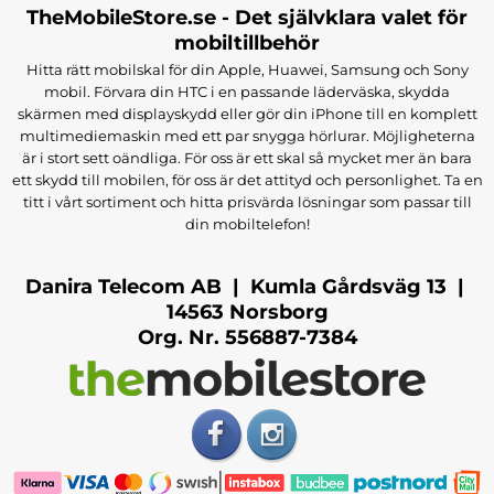
TheMobileStore.se - Det självklara valet för
mobiltillbehör
Hitta rätt mobilskal för din Apple, Huawei, Samsung och Sony
mobil. Förvara din HTC i en passande läderväska, skydda
skärmen med displayskydd eller gör din iPhone till en komplett
multimediemaskin med ett par snygga hörlurar. Möjligheterna
är i stort sett oändliga. För oss är ett skal så mycket mer än bara
ett skydd till mobilen, för oss är det attityd och personlighet. Ta en
titt i vårt sortiment och hitta prisvärda lösningar som passar till
din mobiltelefon!
Danira Telecom AB | Kumla Gårdsväg 13 |
14563 Norsborg
Org. Nr. 556887-7384