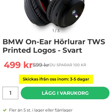
1
/
3
BMW On-Ear Hörlurar TWS
Printed Logos - Svart
Handla denna produkt BMW On-Ear Hörlurar TWS Print
rea pris
499 kr
599 kr
DU SPARAR 100 KR
tidigare pris
Skickas ifrån oss inom: 3-5 dagar
antal
LÄGG I VARUKORG
Fler än 5 st. i lager eller fjärrlager