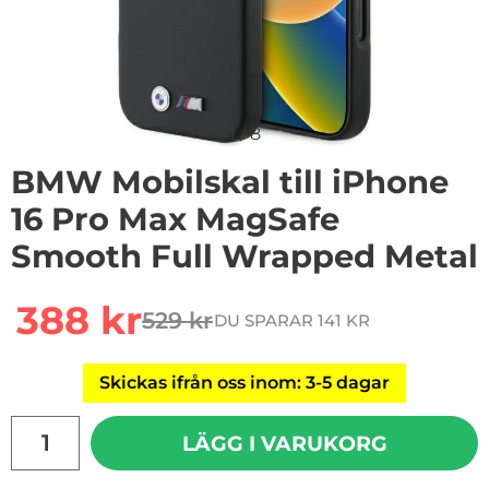
1
/
8
BMW Mobilskal till iPhone
16 Pro Max MagSafe
Smooth Full Wrapped Metal
Handla denna produkt BMW Mobilskal till iPhone 16 
rea pris
388 kr
529 kr
DU SPARAR 141 KR
tidigare pris
Skickas ifrån oss inom: 3-5 dagar
antal
LÄGG I VARUKORG