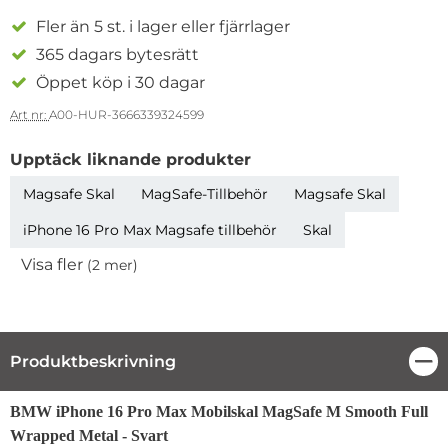
Fler än 5 st. i lager eller fjärrlager
365 dagars bytesrätt
Öppet köp i 30 dagar
Art nr:
A00-HUR-3666339324599
Upptäck liknande produkter
Magsafe Skal
MagSafe-Tillbehör
Magsafe Skal
iPhone 16 Pro Max Magsafe tillbehör
Skal
Visa fler
(2 mer)
Egenskaper
Produktbeskrivning
Stä
Produktbeskrivning
BMW iPhone 16 Pro Max Mobilskal MagSafe M Smooth Full
Wrapped Metal - Svart