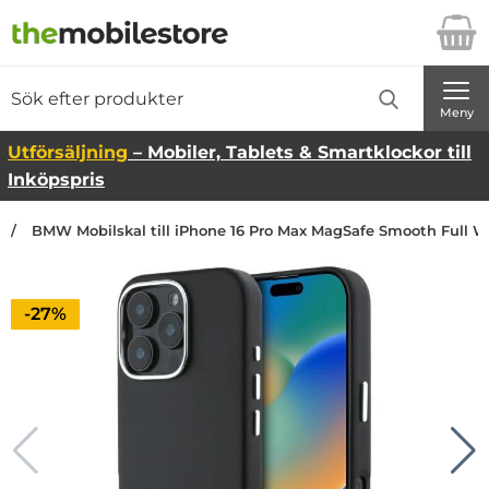
Startsidan för Danira Telecom AB
Sök
Sök på Danira Telecom AB
Genomför
Meny
Utförsäljning
– Mobiler, Tablets & Smartklockor till
Inköpspris
BMW Mobilskal till iPhone 16 Pro Max MagSafe Smooth Full 
Priset är nedsatt med
-27%