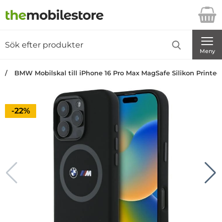
Startsidan för Danira Telecom AB
Sök
Sök på Danira Telecom AB
Genomför
Meny
BMW Mobilskal till iPhone 16 Pro Max MagSafe Silikon Printed 
Priset är nedsatt med
-22%