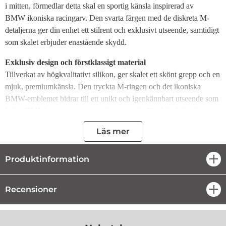
i mitten, förmedlar detta skal en sportig känsla inspirerad av
BMW ikoniska racingarv. Den svarta färgen med de diskreta M-
detaljerna ger din enhet ett stilrent och exklusivt utseende, samtidigt
som skalet erbjuder enastående skydd.
Exklusiv design och förstklassigt material
Tillverkat av högkvalitativt silikon, ger skalet ett skönt grepp och en
mjuk, premiumkänsla. Den tryckta M-ringen och det ikoniska
BMW-emblemet bidrar till ett unikt och igenkännbart utseende som
hyllar BMW arv inom racing och prestanda. Det här skalet är
skapat för dig som värdesätter både stil och funktion.
Läs mer
MagSafe-kompatibilitet för enkel laddning
Detta skal är fullt kompatibelt med MagSafe-teknologi, vilket
Produktinformation
öpp
innebär att du kan använda trådlösa MagSafe-laddare och andra
tillbehör utan att behöva ta av skalet. De starka inbyggda
Recensioner
öpp
magneterna ser till att din iPhone alltid sitter säkert på laddaren,
vilket underlättar snabb och smidig laddning.
Skydd och funktion i ett