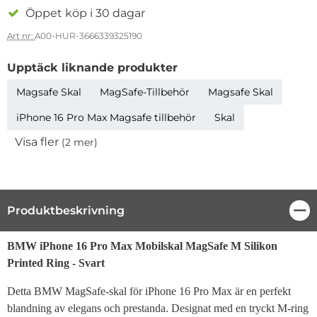
Öppet köp i 30 dagar
Art nr:
A00-HUR-3666339325190
Upptäck liknande produkter
Magsafe Skal
MagSafe-Tillbehör
Magsafe Skal
iPhone 16 Pro Max Magsafe tillbehör
Skal
Visa fler
(2 mer)
Egenskaper
Produktbeskrivning
Stä
Produktbeskrivning
BMW iPhone 16 Pro Max Mobilskal MagSafe M Silikon
Printed Ring - Svart
Detta BMW MagSafe-skal för iPhone 16 Pro Max är en perfekt
blandning av elegans och prestanda. Designat med en tryckt M-ring