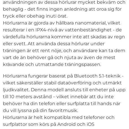
användningen av dessa hörlurar mycket bekväm och
behaglig - det finns ingen anledning att oroa sig för
tryck eller obehag inuti örat.
Hörlurarna är gjorda av hållbara nanomaterial, vilket
resulterar i en IPX4-nivå av vattenbeständighet - de
värdefulla hörlurarna kommer inte att skadas av regn
eller svett. Att använda dessa hörlurar under
träningen är ett rent nöje, och användare kan ta dem
vart de än behöver gå och njuta av även de mest
krävande och utmattande träningspassen.
Hörlurarna fungerar baserat på Bluetooth 5.1-teknik -
vilket säkerställer stabil dataöverföring och utmärkt
ljudkvalitet. Denna modell ansluts till enheter på upp
till 10 meters avstånd – vilket innebär att du inte
behöver ha din telefon eller surfplatta till hands när
du vill lyssna på din favoritmusik.
Hörlurarna är helt kompatibla med telefoner och
surfplattor som körs på Android och iOS