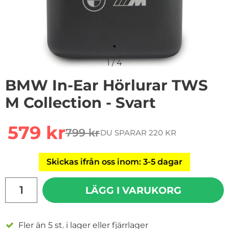
1
/
4
BMW In-Ear Hörlurar TWS
M Collection - Svart
Handla denna produkt BMW In-Ear Hörlurar TWS M Coll
rea pris
579 kr
799 kr
DU SPARAR 220 KR
tidigare pris
Skickas ifrån oss inom: 3-5 dagar
antal
LÄGG I VARUKORG
Fler än 5 st. i lager eller fjärrlager