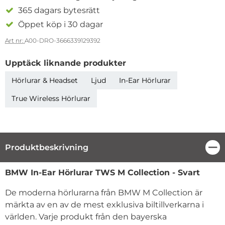
365 dagars bytesrätt
Öppet köp i 30 dagar
Art nr:
A00-DRO-3666339129392
Upptäck liknande produkter
Hörlurar & Headset
Ljud
In-Ear Hörlurar
True Wireless Hörlurar
Produktbeskrivning
Stä
Produktbeskrivning
BMW In-Ear Hörlurar TWS M Collection - Svart
De moderna hörlurarna från BMW M Collection är
märkta av en av de mest exklusiva biltillverkarna i
världen. Varje produkt från den bayerska