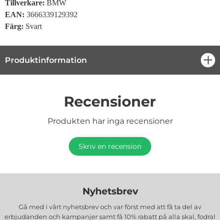
Tillverkare:
BMW
EAN:
3666339129392
Färg:
Svart
Produktinformation
öpp
Recensioner
Produkten har inga recensioner
Skriv en recension
Nyhetsbrev
Gå med i vårt nyhetsbrev och var först med att få ta del av
erbjudanden och kampanjer samt få 10% rabatt på alla
skal, fodral