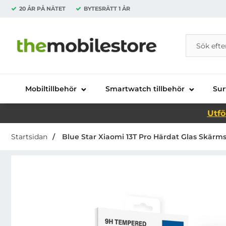
20 ÅR PÅ NÄTET
BYTESRÄTT
1 ÅR
Sök
Sök på Da
Startsidan för Danira Telecom AB
Mobiltillbehör
Smartwatch tillbehör
Sur
Utfö
Startsidan
Blue Star Xiaomi 13T Pro Härdat Glas Skärms