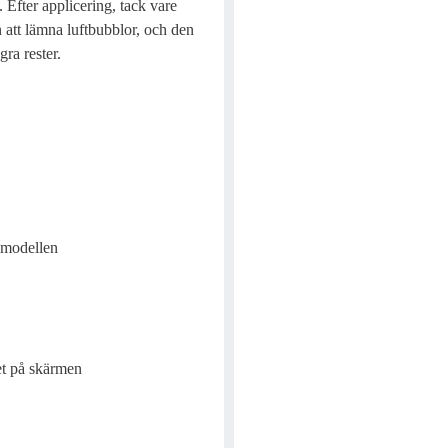
. Efter applicering, tack vare
n att lämna luftbubblor, och den
gra rester.
nmodellen
et på skärmen