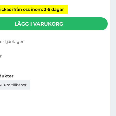
ickas ifrån oss inom: 3-5 dagar
LÄGG I VARUKORG
ler fjärrlager
r
dukter
T Pro tillbehör