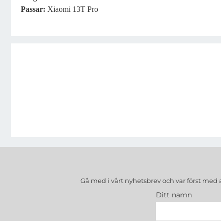
Passar:
Xiaomi 13T Pro
Gå med i vårt nyhetsbrev och var först med 
Ditt namn