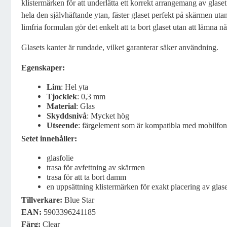
klistermärken för att underlätta ett korrekt arrangemang av glaset
hela den självhäftande ytan, fäster glaset perfekt på skärmen uta
limfria formulan gör det enkelt att ta bort glaset utan att lämna nå
Glasets kanter är rundade, vilket garanterar säker användning.
Egenskaper:
Lim
: Hel yta
Tjocklek
: 0,3 mm
Material
: Glas
Skyddsnivå
: Mycket hög
Utseende
: färgelement som är kompatibla med mobilfo
Setet innehåller:
glasfolie
trasa för avfettning av skärmen
trasa för att ta bort damm
en uppsättning klistermärken för exakt placering av glas
Tillverkare:
Blue Star
EAN:
5903396241185
Färg:
Clear