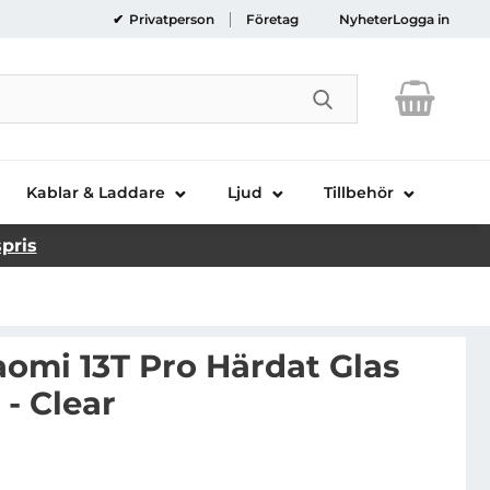
Privatperson
Företag
Nyheter
Logga in
Genomför sökni
Kablar & Laddare
Ljud
Tillbehör
spris
aomi 13T Pro Härdat Glas
- Clear
lue Star Xiaomi 13T Pro Härdat Glas Skärmskydd - Clear