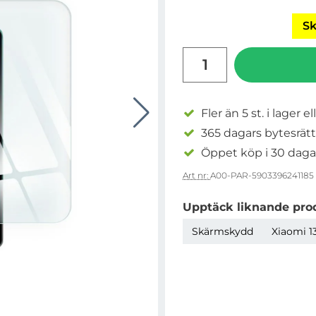
Sk
antal
Fler än 5 st. i lager el
365 dagars bytesrätt
Öppet köp i 30 daga
Art nr:
A00-PAR-5903396241185
Upptäck liknande pro
Skärmskydd
Xiaomi 13