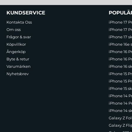
Sidfot Blandad info och länkar
KUNDSERVICE
POPULÄ
Kontakta Oss
iPhone 17 P
Om oss
iPhone 17 Pr
Frågor & svar
iPhone 17 sk
Köpvillkor
iPhone 16e 
Ångerköp
iPhone 16 P
Byte & retur
iPhone 16 Pr
Varumärken
iPhone 16 sk
Nyhetsbrev
iPhone 15 P
iPhone 15 Pr
iPhone 15 sk
iPhone 14 P
iPhone 14 Pr
iPhone 14 s
Galaxy Z Fol
Galaxy Z Fli