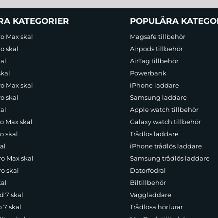
RA KATEGORIER
POPULÄRA KATEGO
ro Max skal
Magsafe tillbehör
o skal
Airpods tillbehör
al
AirTag tillbehör
skal
Powerbank
ro Max skal
iPhone laddare
o skal
Samsung laddare
al
Apple watch tillbehör
ro Max skal
Galaxy watch tillbehör
o skal
Trådlös laddare
al
iPhone trådlös laddare
ro Max skal
Samsung trådlös laddare
o skal
Datorfodral
kal
Biltillbehör
d 7 skal
Väggladdare
p 7 skal
Trådlösa hörlurar