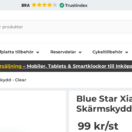
BRA
nira Telecom AB
fplatta tillbehör
Reservdelar
Cykeltillbehör
rsäljning
– Mobiler, Tablets & Smartklockor till Inköp
kydd - Clear
Blue Star Xi
Skärmskydd 
Handla denna produkt B
pris
99 kr
/st