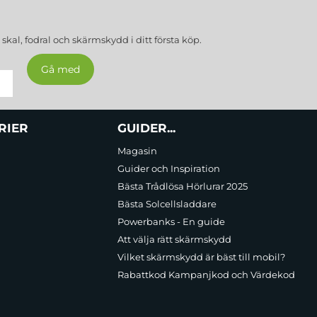
a
skal, fodral och skärmskydd
i ditt första köp.
RIER
GUIDER...
Magasin
Guider och Inspiration
Bästa Trådlösa Hörlurar 2025
Bästa Solcellsladdare
Powerbanks - En guide
Att välja rätt skärmskydd
Vilket skärmskydd är bäst till mobil?
Rabattkod Kampanjkod och Värdekod