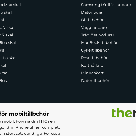
ro Max skal
Samsung trådlös laddare
o skal
Datorfodral
kal
Biltillbehör
d 7 skal
Väggladdare
p 7 skal
Trådlösa hörlurar
ltra skal
MacBook tillbehör
kal
Cykeltillbehör
ltra skal
Resetillbehör
skal
Korthållare
ltra
Minneskort
Plus
Datortillbehör
för mobiltillbehör
 mobil. Förvara din HTC i en
ör din iPhone till en komplett
 stort sett oändliga. För oss är