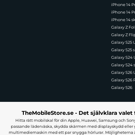
iPhone 14 P
iPhone 14 Pr
iPhone 14 s
Galaxy Z Fol
Galaxy Z Fli
Galaxy S25 U
Galaxy S25 s
Galaxy S24 U
Galaxy S24 
Galaxy S26 U
Galaxy S26 
Galaxy S26
TheMobileStore.se - Det självklara valet 
Hitta rätt mobilskal för din Apple, Huawei, Samsung och Sony
passande läderväska, skydda skärmen med displayskydd eller g
multimediemaskin med ett par snygga hörlurar. Möjligheterna är i