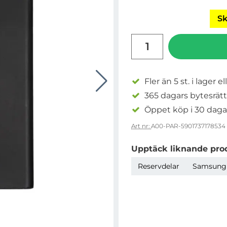
Sk
antal
Fler än 5 st. i lager el
365 dagars bytesrätt
Öppet köp i 30 daga
Art nr:
A00-PAR-5901737178534
Upptäck liknande pro
Reservdelar
Samsung