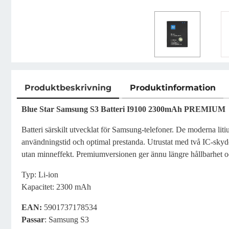
Produktbeskrivning
Produktinformation
Produktbeskrivning
Blue Star Samsung S3 Batteri I9100 2300mAh PREMIUM
Batteri särskilt utvecklat för Samsung-telefoner. De moderna liti
användningstid och optimal prestanda. Utrustat med två IC-skyd
utan minneffekt. Premiumversionen ger ännu längre hållbarhet oc
Typ: Li-ion
Kapacitet: 2300 mAh
EAN:
5901737178534
Passar
: Samsung S3