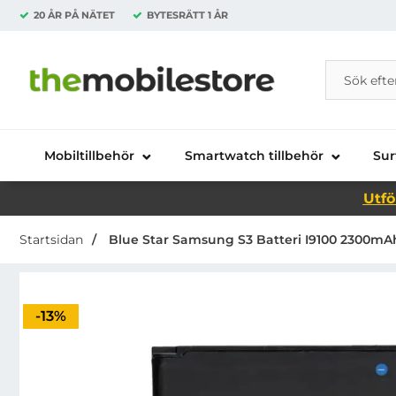
20 ÅR PÅ NÄTET
BYTESRÄTT
1 ÅR
Sök
Sök på Da
Startsidan för Danira Telecom AB
Mobiltillbehör
Smartwatch tillbehör
Sur
Utfö
Startsidan
Blue Star Samsung S3 Batteri I9100 2300m
Priset är nedsatt med
-13%