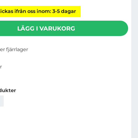
ickas ifrån oss inom: 3-5 dagar
LÄGG I VARUKORG
ler fjärrlager
r
dukter