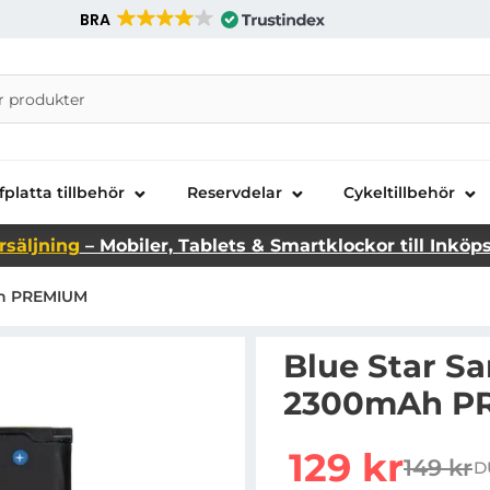
BRA
nira Telecom AB
fplatta tillbehör
Reservdelar
Cykeltillbehör
rsäljning
– Mobiler, Tablets & Smartklockor till Inköp
Ah PREMIUM
Blue Star Sa
2300mAh P
Handla denna produkt 
rea pris
129 kr
149 kr
D
tidigar