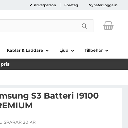
Privatperson
Företag
Nyheter
Logga in
Genomför sökni
Kablar & Laddare
Ljud
Tillbehör
spris
msung S3 Batteri I9100
REMIUM
Blue Star Samsung S3 Batteri I9100 2300mAh PREMIU
U SPARAR 20 KR
e pris