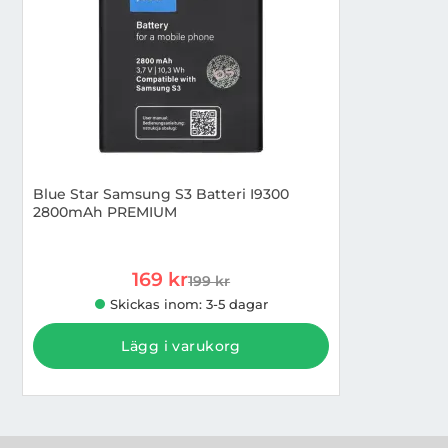
Blue Star Samsung S3 Batteri I9300
2800mAh PREMIUM
Art. nr 1002969638
rea pris
169 kr
199 kr
tidigare pris
Skickas inom: 3-5 dagar
Lägg i varukorg