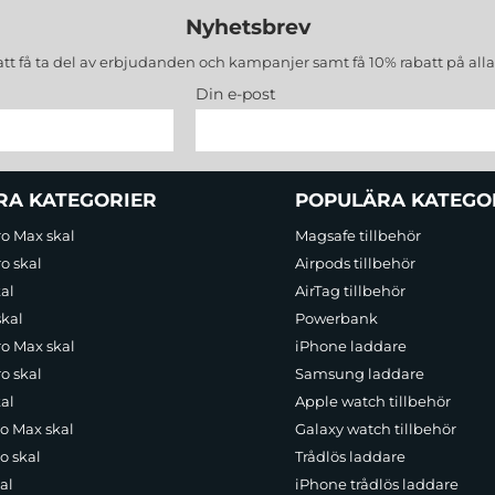
Nyhetsbrev
att få ta del av erbjudanden och kampanjer samt få 10% rabatt på all
Din e-post
RA KATEGORIER
POPULÄRA KATEGO
ro Max skal
Magsafe tillbehör
o skal
Airpods tillbehör
al
AirTag tillbehör
skal
Powerbank
ro Max skal
iPhone laddare
o skal
Samsung laddare
al
Apple watch tillbehör
ro Max skal
Galaxy watch tillbehör
o skal
Trådlös laddare
al
iPhone trådlös laddare