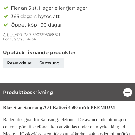
Fler än 5 st. i lager eller fjärrlager
365 dagars bytesrätt
Öppet köp i 30 dagar
Art nr:
A00-PAR-5903396068621
Lagerplats:
G14-34
Upptäck liknande produkter
Reservdelar
Samsung
Produktbeskrivning
Stä
Produktbeskrivning
Blue Star Samsung A71 Batteri 4500 mAh PREMIUM
Batteri designat för Samsung-telefoner. De avancerade litium-jon
cellerna gör att telefonen kan användas under en mycket lång tid.
Med två IC-skyddssystem för extra säkerhet, saknar det minneffekt.