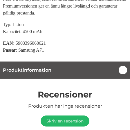
Premiumversionen ger en ännu längre livslängd och garanterar
pålitlig prestanda.
Typ: Li-ion
Kapacitet: 4500 mAh
EAN:
5903396068621
Passar
: Samsung A71
Produktinformation
öpp
Recensioner
Produkten har inga recensioner
Skriv en recension