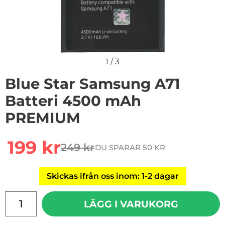
1
/
3
Blue Star Samsung A71
Batteri 4500 mAh
PREMIUM
Handla denna produkt Blue Star Samsung A71 Batte
rea pris
199 kr
249 kr
DU SPARAR 50 KR
tidigare pris
Skickas ifrån oss inom: 1-2 dagar
antal
LÄGG I VARUKORG