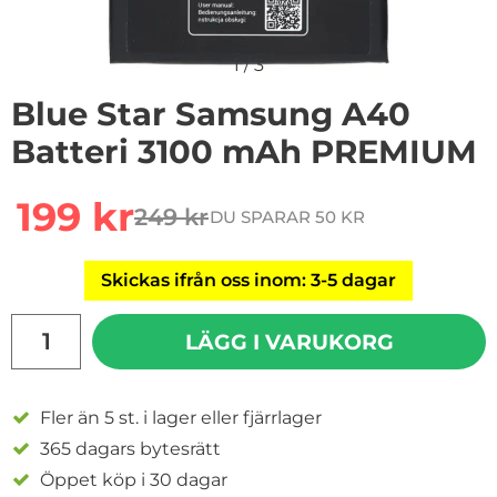
1
/
3
Blue Star Samsung A40
Batteri 3100 mAh PREMIUM
Handla denna produkt Blue Star Samsung A40 Batte
rea pris
199 kr
249 kr
DU SPARAR 50 KR
tidigare pris
Skickas ifrån oss inom: 3-5 dagar
antal
LÄGG I VARUKORG
Fler än 5 st. i lager eller fjärrlager
365 dagars bytesrätt
Öppet köp i 30 dagar