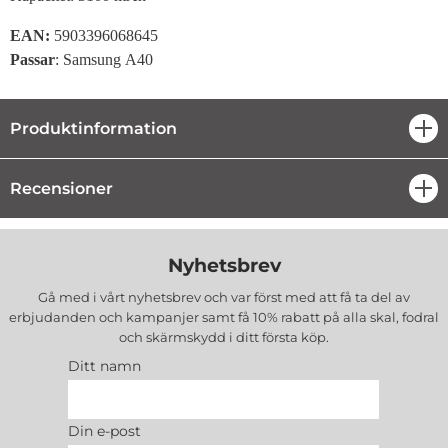
EAN:
5903396068645
Passar
: Samsung A40
Produktinformation
öpp
Recensioner
öpp
Nyhetsbrev
Gå med i vårt nyhetsbrev och var först med att få ta del av
erbjudanden och kampanjer samt få 10% rabatt på alla
skal, fodral
och skärmskydd
i ditt första köp.
Ditt namn
Din e-post