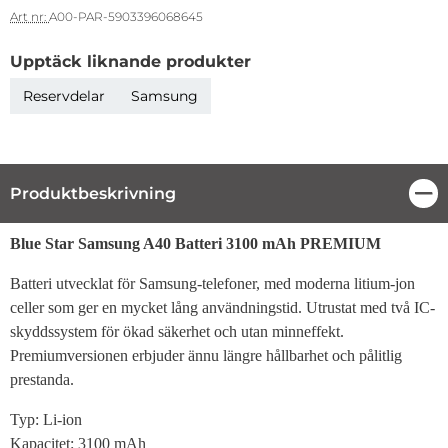
Art nr:
A00-PAR-5903396068645
Upptäck liknande produkter
Reservdelar
Samsung
Produktbeskrivning
Stä
Produktbeskrivning
Blue Star Samsung A40 Batteri 3100 mAh PREMIUM
Batteri utvecklat för Samsung-telefoner, med moderna litium-jon
celler som ger en mycket lång användningstid. Utrustat med två IC-
skyddssystem för ökad säkerhet och utan minneffekt.
Premiumversionen erbjuder ännu längre hållbarhet och pålitlig
prestanda.
Typ: Li-ion
Kapacitet: 3100 mAh