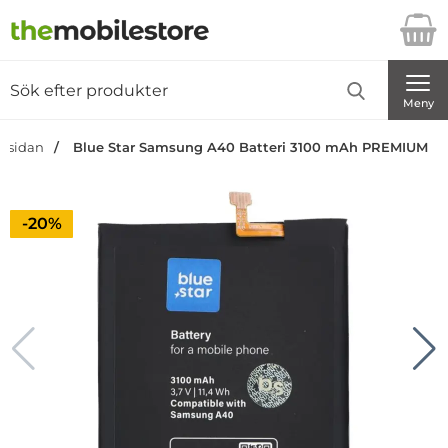
Startsidan för Danira Telecom AB
Sök
Sök på Danira Telecom AB
Genomför
Meny
rtsidan
Blue Star Samsung A40 Batteri 3100 mAh PREMIUM
Priset är nedsatt med
-20%