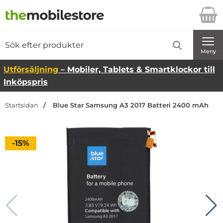
Startsidan för Danira Telecom AB
Sök
Sök på Danira Telecom AB
Genomför
Meny
Utförsäljning
– Mobiler, Tablets & Smartklockor till
Inköpspris
Startsidan
Blue Star Samsung A3 2017 Batteri 2400 mAh
Priset är nedsatt med
-15%