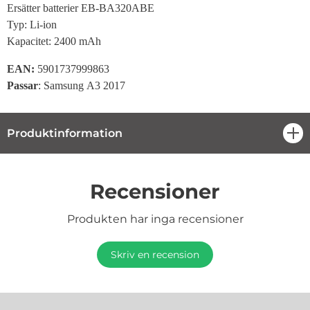
Ersätter batterier EB-BA320ABE
Typ: Li-ion
Kapacitet: 2400 mAh
EAN:
5901737999863
Passar
: Samsung A3 2017
Produktinformation
öpp
Recensioner
Produkten har inga recensioner
Skriv en recension