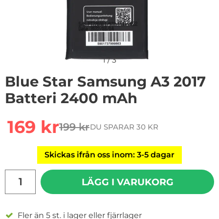
1
/
3
Blue Star Samsung A3 2017
Batteri 2400 mAh
Handla denna produkt Blue Star Samsung A3 2017 Bat
rea pris
169 kr
199 kr
DU SPARAR 30 KR
tidigare pris
Skickas ifrån oss inom: 3-5 dagar
antal
LÄGG I VARUKORG
Fler än 5 st. i lager eller fjärrlager