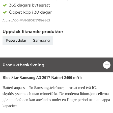
365 dagars bytesrätt
Öppet köp i 30 dagar
Art nr:
A00-PAR-5901737999863
Upptäck liknande produkter
Reservdelar
Samsung
Produktbeskrivning
Stä
Produktbeskrivning
Blue Star Samsung A3 2017 Batteri 2400 mAh
Batteri anpassat för Samsung-telefoner, utrustat med två IC-
skyddssystem och utan minneffekt. De moderna litium-jon cellerna
gör att telefonen kan användas under en längre period utan att tappa
kapacitet.