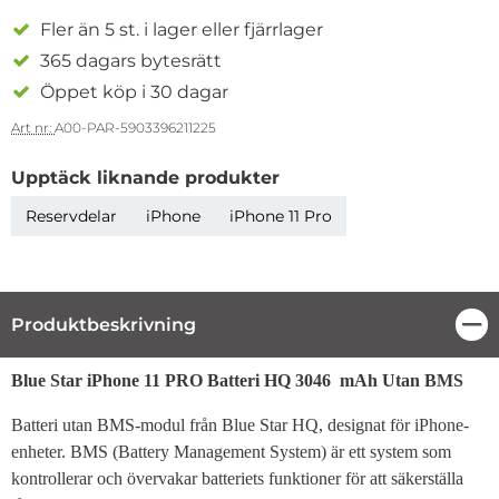
Fler än 5 st. i lager eller fjärrlager
365 dagars bytesrätt
Öppet köp i 30 dagar
Art nr:
A00-PAR-5903396211225
Upptäck liknande produkter
Reservdelar
iPhone
iPhone 11 Pro
Produktbeskrivning
Stä
Produktbeskrivning
Blue Star iPhone 11 PRO Batteri HQ 3046 mAh Utan BMS
Batteri utan BMS-modul från Blue Star HQ, designat för iPhone-
enheter. BMS (Battery Management System) är ett system som
kontrollerar och övervakar batteriets funktioner för att säkerställa