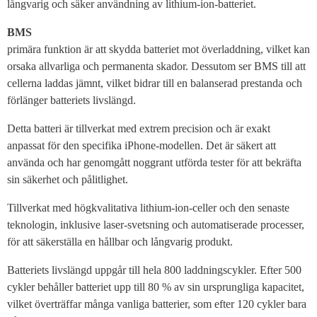
långvarig och säker användning av lithium-ion-batteriet.
BMS
primära funktion är att skydda batteriet mot överladdning, vilket kan
orsaka allvarliga och permanenta skador. Dessutom ser BMS till att
cellerna laddas jämnt, vilket bidrar till en balanserad prestanda och
förlänger batteriets livslängd.
Detta batteri är tillverkat med extrem precision och är exakt
anpassat för den specifika iPhone-modellen. Det är säkert att
använda och har genomgått noggrant utförda tester för att bekräfta
sin säkerhet och pålitlighet.
Tillverkat med högkvalitativa lithium-ion-celler och den senaste
teknologin, inklusive laser-svetsning och automatiserade processer,
för att säkerställa en hållbar och långvarig produkt.
Batteriets livslängd uppgår till hela 800 laddningscykler. Efter 500
cykler behåller batteriet upp till 80 % av sin ursprungliga kapacitet,
vilket överträffar många vanliga batterier, som efter 120 cykler bara