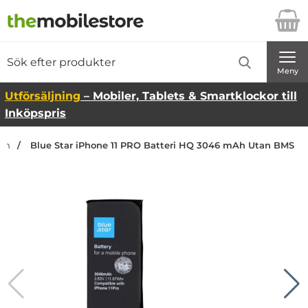
Startsidan för Danira Telecom AB
Sök
Sök på Danira Telecom AB
Genomför
Meny
Utförsäljning
– Mobiler, Tablets & Smartklockor till
Inköpspris
dan
Blue Star iPhone 11 PRO Batteri HQ 3046 mAh Utan BMS