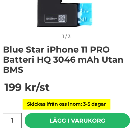
1
/
3
Blue Star iPhone 11 PRO
Batteri HQ 3046 mAh Utan
BMS
Handla denna produkt Blue Star iPhone 11 PRO Batte
pris
199 kr
/st
Skickas ifrån oss inom: 3-5 dagar
antal
LÄGG I VARUKORG