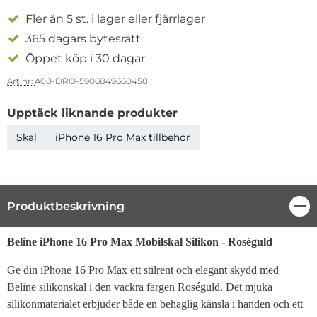
Fler än 5 st. i lager eller fjärrlager
365 dagars bytesrätt
Öppet köp i 30 dagar
Art nr:
A00-DRO-5906849660458
Upptäck liknande produkter
Skal
iPhone 16 Pro Max tillbehör
Produktbeskrivning
Stä
Produktbeskrivning
Beline iPhone 16 Pro Max Mobilskal Silikon - Roséguld
Ge din iPhone 16 Pro Max ett stilrent och elegant skydd med
Beline silikonskal i den vackra färgen Roséguld. Det mjuka
silikonmaterialet erbjuder både en behaglig känsla i handen och ett