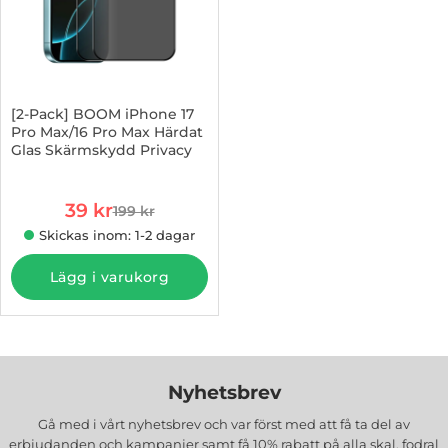
[2-Pack] BOOM iPhone 17
Pro Max/16 Pro Max Härdat
Glas Skärmskydd Privacy
Art. nr 1003022625
rea pris
39 kr
199 kr
tidigare pris
Skickas inom: 1-2 dagar
Lägg i varukorg
Nyhetsbrev
Gå med i vårt nyhetsbrev och var först med att få ta del av
erbjudanden och kampanjer samt få 10% rabatt på alla
skal, fodral