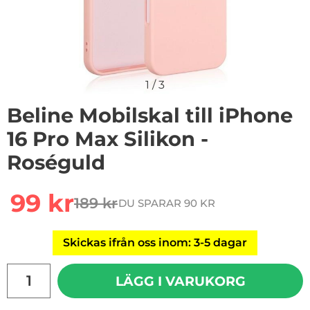
1
/
3
Beline Mobilskal till iPhone
16 Pro Max Silikon -
Roséguld
Handla denna produkt Beline Mobilskal till iPhone 16 P
rea pris
99 kr
189 kr
DU SPARAR 90 KR
tidigare pris
Skickas ifrån oss inom: 3-5 dagar
antal
LÄGG I VARUKORG