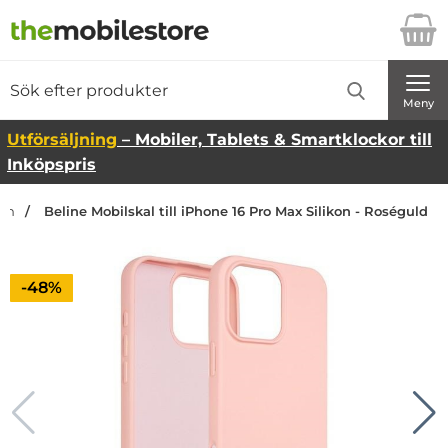
Startsidan för Danira Telecom AB
Sök
Sök på Danira Telecom AB
Genomför
Meny
Utförsäljning
– Mobiler, Tablets & Smartklockor till
Inköpspris
dan
Beline Mobilskal till iPhone 16 Pro Max Silikon - Roséguld
Priset är nedsatt med
-48%