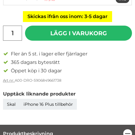
mer i
Skickas ifrån oss inom: 3-5 dagar
antal
LÄGG I VARUKORG
Fler än 5 st. i lager eller fjärrlager
365 dagars bytesrätt
Öppet köp i 30 dagar
Art nr:
A00-DRO-5906849661738
Upptäck liknande produkter
Skal
iPhone 16 Plus tillbehör
Produktbeskrivning
Stä