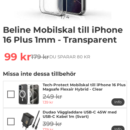
1
/
4
Beline Mobilskal till iPhone
16 Plus 1mm - Transparent
Handla denna produkt Beline Mobilskal till iPhone 16 
rea pris
99 kr
179 kr
DU SPARAR 80 KR
tidigare pris
Missa inte dessa tillbehör
Tech-Protect Mobilskal till iPhone 16 Plus
Magsafe Flexair Hybrid - Clear
249 kr
tidigare pris
rea pris
Info
139 kr
mer in
Dudao Väggladdare USB-C 45W med
USB-C Kabel 1m (Svart)
399 kr
tidigare pris
rea pris
Info
179 kr