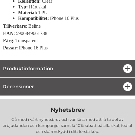
Kollektion:
Clear
Typ:
Hårt skal
Material:
TPU
Kompatibilitet:
iPhone 16 Plus
Tillverkare
: Beline
EAN
: 5906849661738
Färg
: Transparent
Passar
: iPhone 16 Plus
Produktinformation
öpp
Recensioner
öpp
Nyhetsbrev
Gå med i vårt nyhetsbrev och var först med att få ta del av
erbjudanden och kampanjer samt få 10% rabatt på alla
skal, fodral
och skärmskydd
i ditt första köp.