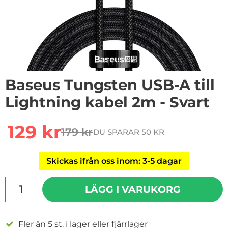
1
/
6
Baseus Tungsten USB-A till
Lightning kabel 2m - Svart
Handla denna produkt Baseus Tungsten USB-A till Ligh
rea pris
129 kr
179 kr
DU SPARAR 50 KR
tidigare pris
Skickas ifrån oss inom: 3-5 dagar
antal
LÄGG I VARUKORG
Fler än 5 st. i lager eller fjärrlager