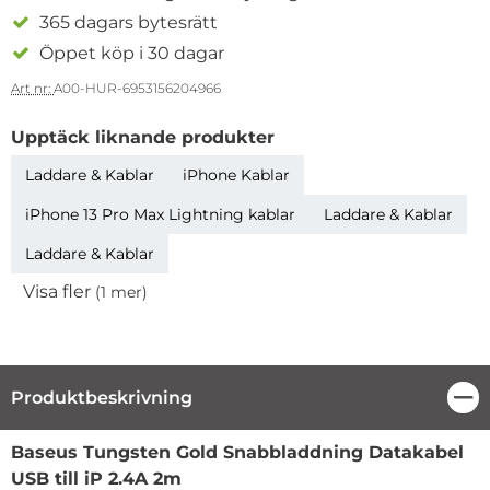
365 dagars bytesrätt
Öppet köp i 30 dagar
Art nr:
A00-HUR-6953156204966
Upptäck liknande produkter
Laddare & Kablar
iPhone Kablar
iPhone 13 Pro Max Lightning kablar
Laddare & Kablar
Laddare & Kablar
Visa fler
(1 mer)
Egenskaper
Produktbeskrivning
Stä
Produktbeskrivning
Baseus Tungsten Gold Snabbladdning Datakabel
USB till iP 2.4A 2m