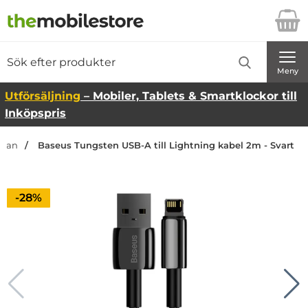
Startsidan för Danira Telecom AB
Sök
Sök på Danira Telecom AB
Genomför
Meny
Utförsäljning
– Mobiler, Tablets & Smartklockor till
Inköpspris
idan
Baseus Tungsten USB-A till Lightning kabel 2m - Svart
Priset är nedsatt med
-28%