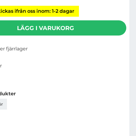
ickas ifrån oss inom: 1-2 dagar
LÄGG I VARUKORG
ler fjärrlager
r
dukter
ör