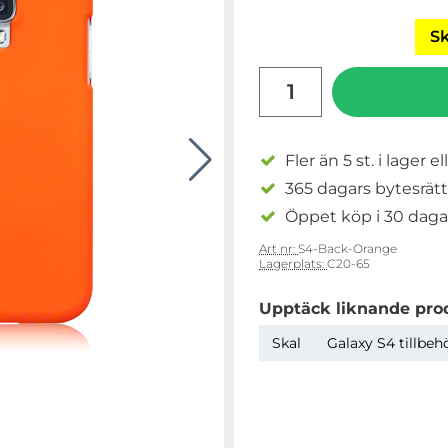
Sk
antal
Fler än 5 st. i lager el
365 dagars bytesrätt
Öppet köp i 30 daga
Art nr:
S4-Back-Orange
Lagerplats:
C20-65
Upptäck liknande pro
Skal
Galaxy S4 tillbeh