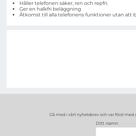
Håller telefonen säker, ren och repfri.
Ger en halkfri beläggning
Åtkomst till alla telefonens funktioner utan att 
Gå med i vårt nyhetsbrev och var först med 
Ditt namn