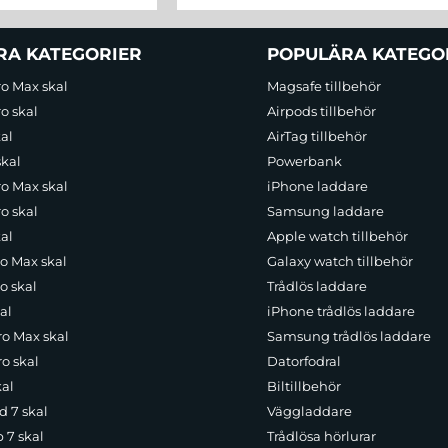
RA KATEGORIER
POPULÄRA KATEGO
ro Max skal
Magsafe tillbehör
o skal
Airpods tillbehör
al
AirTag tillbehör
skal
Powerbank
ro Max skal
iPhone laddare
o skal
Samsung laddare
al
Apple watch tillbehör
ro Max skal
Galaxy watch tillbehör
o skal
Trådlös laddare
al
iPhone trådlös laddare
ro Max skal
Samsung trådlös laddare
o skal
Datorfodral
kal
Biltillbehör
d 7 skal
Väggladdare
p 7 skal
Trådlösa hörlurar