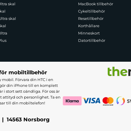
ltra skal
MacBook tillbehör
kal
Cykeltillbehör
ltra skal
Resetillbehör
skal
Korthållare
ltra
Minneskort
Plus
Datortillbehör
för mobiltillbehör
 mobil. Förvara din HTC i en
ör din iPhone till en komplett
 stort sett oändliga. För oss är
et attityd och personlighet. Ta en
sar till din mobiltelefon!
 | 14563 Norsborg