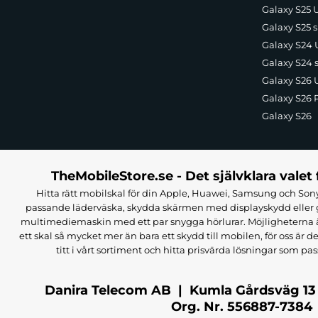
Galaxy S25 U
Galaxy S25 s
Galaxy S24 U
Galaxy S24 
Galaxy S26 U
Galaxy S26 
Galaxy S26
TheMobileStore.se - Det självklara valet 
Hitta rätt mobilskal för din Apple, Huawei, Samsung och Sony
passande läderväska, skydda skärmen med displayskydd eller g
multimediemaskin med ett par snygga hörlurar. Möjligheterna är i
ett skal så mycket mer än bara ett skydd till mobilen, för oss är d
titt i vårt sortiment och hitta prisvärda lösningar som pas
Danira Telecom AB | Kumla Gårdsväg 13
Org. Nr. 556887-7384