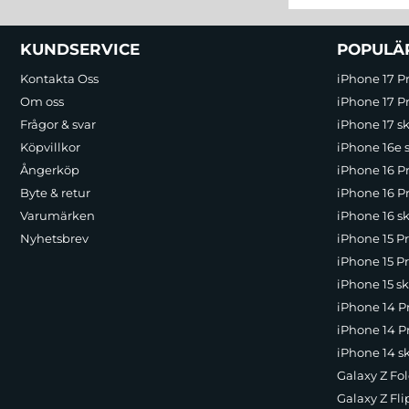
Sidfot Blandad info och länkar
KUNDSERVICE
POPULÄ
Kontakta Oss
iPhone 17 P
Om oss
iPhone 17 Pr
Frågor & svar
iPhone 17 sk
Köpvillkor
iPhone 16e 
Ångerköp
iPhone 16 P
Byte & retur
iPhone 16 Pr
Varumärken
iPhone 16 sk
Nyhetsbrev
iPhone 15 P
iPhone 15 Pr
iPhone 15 sk
iPhone 14 P
iPhone 14 Pr
iPhone 14 s
Galaxy Z Fol
Galaxy Z Fli