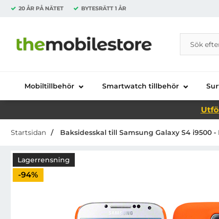
20 ÅR PÅ NÄTET
BYTESRÄTT
1 ÅR
Sök
Sök på Da
Startsidan för Danira Telecom AB
Mobiltillbehör
Smartwatch tillbehör
Sur
Utfö
Startsidan
Baksidesskal till Samsung Galaxy S4 i9500 
Lagerrensning
Priset är nedsatt med
-94%