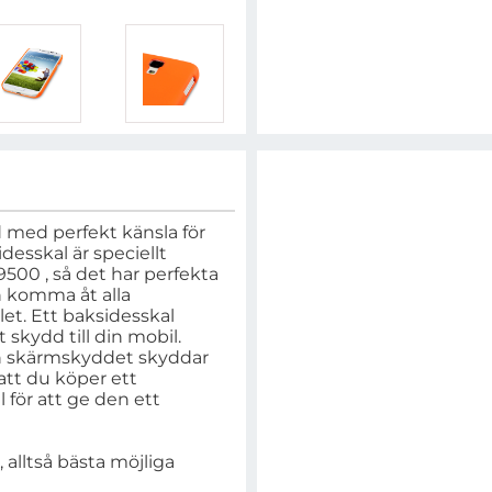
 med perfekt känsla för
desskal är speciellt
500 , så det har perfekta
n komma åt alla
et. Ett baksidesskal
kydd till din mobil.
ch skärmskyddet skyddar
tt du köper ett
 för att ge den ett
alltså bästa möjliga