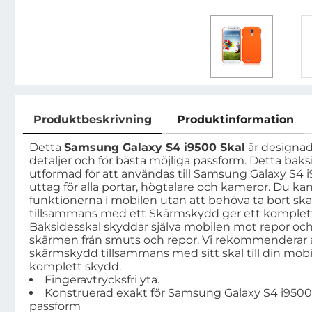
Produktbeskrivning
Produktinformation
Produktbeskrivning
Detta
Samsung Galaxy S4 i9500 Skal
är designad
detaljer och för bästa möjliga passform. Detta baksi
utformad för att användas till Samsung Galaxy S4 i9
uttag för alla portar, högtalare och kameror. Du ka
funktionerna i mobilen utan att behöva ta bort skal
tillsammans med ett Skärmskydd ger ett komplett s
Baksidesskal skyddar själva mobilen mot repor o
skärmen från smuts och repor. Vi rekommenderar a
skärmskydd tillsammans med sitt skal till din mobil
komplett skydd.
Fingeravtrycksfri yta.
Konstruerad exakt för Samsung Galaxy S4 i9500, 
passform