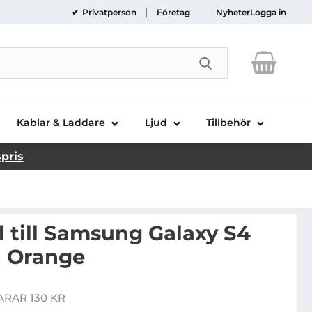
Privatperson
Företag
Nyheter
Logga in
Genomför sökni
Kablar & Laddare
Ljud
Tillbehör
spris
 till Samsung Galaxy S4
n Orange
aksidesskal till Samsung Galaxy S4 i9500 - Neon Orang
ARAR 130 KR
is