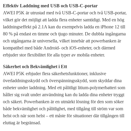
Effektiv Laddning med USB och USB-C-portar
AWEI P5K är utrustad med två USB-C-portar och två USB-portar,
vilket gör det möjligt att ladda flera enheter samtidigt. Med en hög
laddningseffekt på 2.1A kan du exempelvis ladda en iPhone 12 till
80 % på endast en timme och tjugo minuter. De dubbla ingångarna
och utgångarna är universella, vilket innebär att powerbanken är
kompatibel med både Android- och iOS-enheter, och därmed
erbjuder stor flexibilitet för alla typer av mobila enheter.
Säkerhet och Bekvämlighet i Ett
AWEI P5K erbjuder flera säkerhetsfunktioner, inklusive
överladdningsskydd och överspänningsskydd, som skyddar dina
enheter under laddning. Med ett pålitligt litium-polymerbatteri som
håller sig svalt under användning kan du ladda dina enheter tryggt
och säkert. Powerbanken är en utmärkt lösning för den som söker
både bekvämlighet och pålitlighet, med tillgång till ström var som
helst och när som helst – ett måste för situationer där tillgången till
eluttag är begränsad.