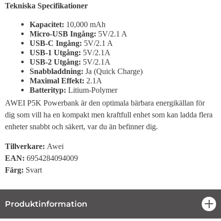
Tekniska Specifikationer
Kapacitet:
10,000 mAh
Micro-USB Ingång:
5V/2.1 A
USB-C Ingång:
5V/2.1 A
USB-1 Utgång:
5V/2.1A
USB-2 Utgång:
5V/2.1A
Snabbladdning:
Ja (Quick Charge)
Maximal Effekt:
2.1A
Batterityp:
Litium-Polymer
AWEI P5K Powerbank är den optimala bärbara energikällan för
dig som vill ha en kompakt men kraftfull enhet som kan ladda flera
enheter snabbt och säkert, var du än befinner dig.
Tillverkare
:
Awei
EAN:
6954284094009
Färg:
Svart
Produktinformation
öpp