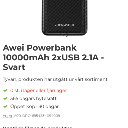
1
/
5
Awei Powerbank
10000mAh 2xUSB 2.1A -
Svart
Tyvärr, produkten har utgått ur vårt sortiment
0 st. i lager eller fjärrlager
365 dagars bytesrätt
Öppet köp i 30 dagar
Art nr:
A00-DRO-6954284094009