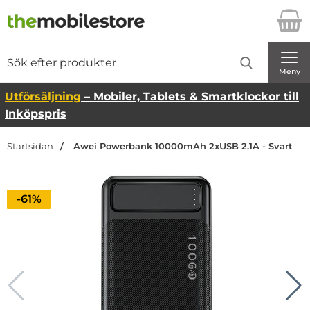
Startsidan för Danira Telecom AB
Sök
Sök på Danira Telecom AB
Genomför
Meny
Utförsäljning
– Mobiler, Tablets & Smartklockor till
Inköpspris
Startsidan
Awei Powerbank 10000mAh 2xUSB 2.1A - Svart
Priset är nedsatt med
-61%