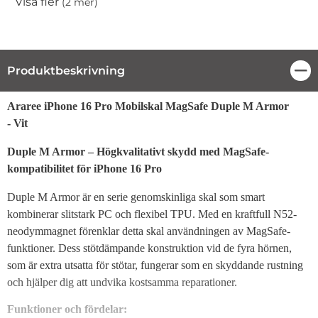
Visa fler
(2 mer)
Egenskaper
Produktbeskrivning
Stä
Produktbeskrivning
Araree iPhone 16 Pro Mobilskal MagSafe Duple M Armor
- Vit
Duple M Armor – Högkvalitativt skydd med MagSafe-
kompatibilitet för iPhone 16 Pro
Duple M Armor är en serie genomskinliga skal som smart
kombinerar slitstark PC och flexibel TPU. Med en kraftfull N52-
neodymmagnet förenklar detta skal användningen av MagSafe-
funktioner. Dess stötdämpande konstruktion vid de fyra hörnen,
som är extra utsatta för stötar, fungerar som en skyddande rustning
och hjälper dig att undvika kostsamma reparationer.
Funktioner och fördelar: