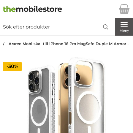
Startsidan för Danira Telecom AB
Sök
Sök på Danira Telecom AB
Genomför
Meny
Araree Mobilskal till iPhone 16 Pro MagSafe Duple M Armor - V
Priset är nedsatt med
-30%