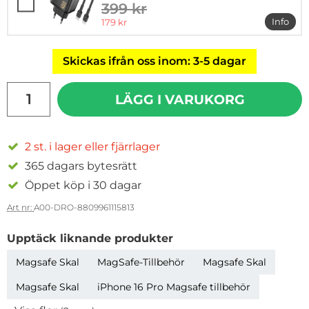
399 kr
tidigare pris
rea pris
Info
179 kr
mer i
Skickas ifrån oss inom: 3-5 dagar
antal
LÄGG I VARUKORG
2 st. i lager eller fjärrlager
365 dagars bytesrätt
Öppet köp i 30 dagar
Art nr:
A00-DRO-8809961115813
Upptäck liknande produkter
Magsafe Skal
MagSafe-Tillbehör
Magsafe Skal
Magsafe Skal
iPhone 16 Pro Magsafe tillbehör