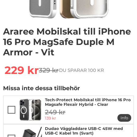
Araree Mobilskal till iPhone
16 Pro MagSafe Duple M
Armor - Vit
Handla denna produkt Araree Mobilskal till iPhone 16 
rea pris
229 kr
329 kr
DU SPARAR 100 KR
tidigare pris
Missa inte dessa tillbehör
Tech-Protect Mobilskal till iPhone 16 Pro
Magsafe Flexair Hybrid - Clear
249 kr
tidigare pris
rea pris
Info
139 kr
mer in
Dudao Väggladdare USB-C 45W med
USB-C Kabel 1m (Svart)