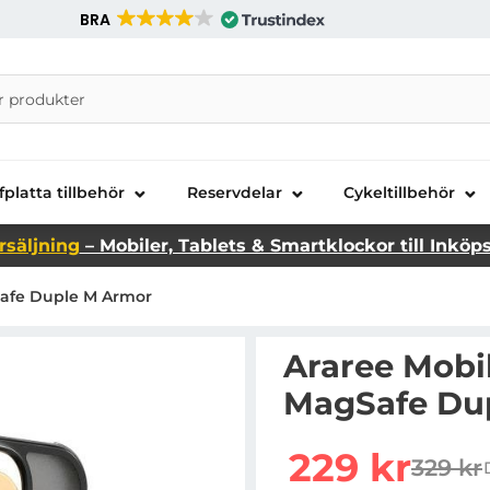
BRA
nira Telecom AB
fplatta tillbehör
Reservdelar
Cykeltillbehör
rsäljning
– Mobiler, Tablets & Smartklockor till Inköp
gSafe Duple M Armor
Araree Mobil
MagSafe Du
Handla denna produkt A
rea pris
229 kr
329 kr
tidigar