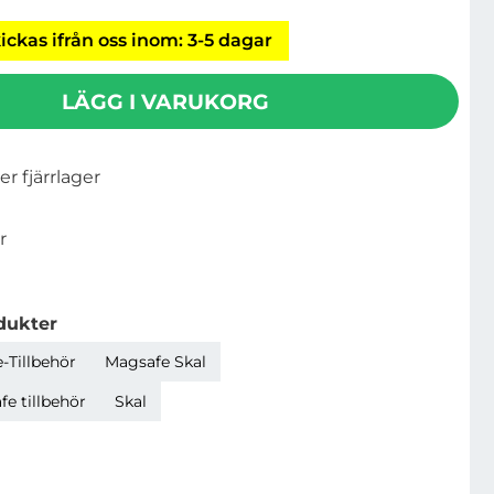
ickas ifrån oss inom: 3-5 dagar
LÄGG I VARUKORG
ler fjärrlager
r
dukter
-Tillbehör
Magsafe Skal
e tillbehör
Skal