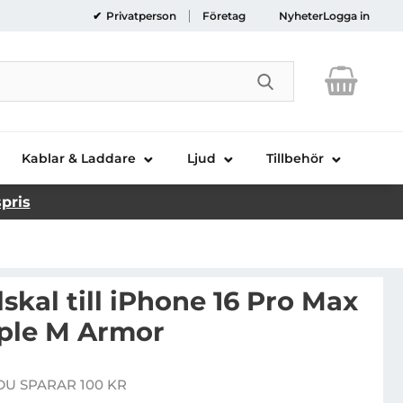
Privatperson
Företag
Nyheter
Logga in
Genomför sökni
Kablar & Laddare
Ljud
Tillbehör
spris
skal till iPhone 16 Pro Max
ple M Armor
raree Mobilskal till iPhone 16 Pro Max MagSafe Duple M
DU SPARAR 100 KR
e pris