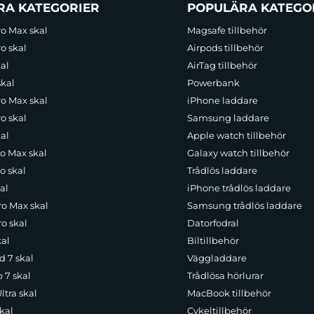
RA KATEGORIER
POPULÄRA KATEGO
ro Max skal
Magsafe tillbehör
o skal
Airpods tillbehör
al
AirTag tillbehör
skal
Powerbank
ro Max skal
iPhone laddare
o skal
Samsung laddare
al
Apple watch tillbehör
ro Max skal
Galaxy watch tillbehör
o skal
Trådlös laddare
al
iPhone trådlös laddare
ro Max skal
Samsung trådlös laddare
o skal
Datorfodral
kal
Biltillbehör
d 7 skal
Väggladdare
p 7 skal
Trådlösa hörlurar
ltra skal
MacBook tillbehör
kal
Cykeltillbehör