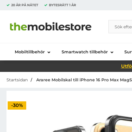
20 ÅR PÅ NÄTET
BYTESRÄTT
1 ÅR
Sök
Sök på Da
Startsidan för Danira Telecom AB
Mobiltillbehör
Smartwatch tillbehör
Sur
Utfö
Startsidan
Araree Mobilskal till iPhone 16 Pro Max Ma
Priset är nedsatt med
-30%