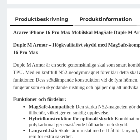
Produktbeskrivning
Produktinformation
Produktbeskrivning
Araree iPhone 16 Pro Max Mobilskal MagSafe Duple M Ar
Duple M Armor – Högkvalitativt skydd med MagSafe-kompat
16 Pro Max
Duple M Armor är en serie genomskinliga skal som smart kombine
TPU. Med en kraftfull N52-neodymmagnet förenklar detta skal
funktioner. Dess stötdämpande konstruktion vid de fyra hörnen, so
fungerar som en skyddande rustning och hjälper dig att undvika
Funktioner och fördelar:
MagSafe-kompatibel:
Den starka N52-magneten gör de
tillbehör, vilket ger en smidig upplevelse.
Hybridkonstruktion för optimalt skydd:
Kombinatione
polykarbonat ger enastående hållbarhet och skydd.
Lanyard-hål:
Skalet är utrustat med ett hål för lanyard, v
rem för extra säkerhet.