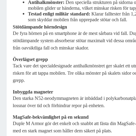
Antihalkmönster:
Den speciella strukturen på sidorna o
mobilen glider ur händerna, vilket minskar risken för tap
Testad enligt militär standard:
Klarar falltester från 1
som skyddar mobilen från upprepade stötar och fall.
Stötdämpande hörndesign
De fyra hörnen på en smartphone är de mest sårbara vid fall. 
stötdämpande system absorberar stötar maximalt vid dessa områd
från oavsiktliga fall och minskar skador.
Överlägset grepp
Tack vare det specialdesignade antihalkmönstret ger skalet ett u
risken för att tappa mobilen. Tre olika mönster på skalets sidor och
grepp.
Inbyggda magneter
Den starka N52-neodymmagneten är inbäddad i polykarbonatplatta
lossnar över tid och förhindrar repor på enheten.
MagSafe-bekvämlighet på en sekund
Duple M Armor gör det enkelt och snabbt att fästa din MagSafe-la
med en stark magnet som håller dem säkert på plats.