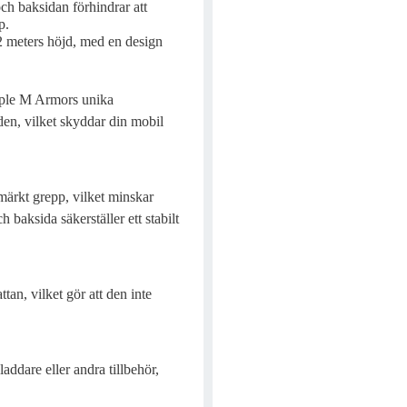
ch baksidan förhindrar att
p.
,2 meters höjd, med en design
Duple M Armors unika
en, vilket skyddar din mobil
tmärkt grepp, vilket minskar
 baksida säkerställer ett stabilt
n, vilket gör att den inte
ddare eller andra tillbehör,