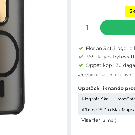
Sk
antal
Fler än 5 st. i lager el
365 dagars bytesrätt
Öppet köp i 30 daga
Art nr:
A00-DRO-8809961115981
Upptäck liknande pro
Magsafe Skal
MagSafe
iPhone 16 Pro Max Magsaf
Visa fler
(2 mer)
Egenskaper