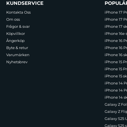
Sidfot Blandad info och länkar
KUNDSERVICE
POPULÄ
Kontakta Oss
iPhone 17 P
Om oss
iPhone 17 Pr
Frågor & svar
iPhone 17 sk
Köpvillkor
iPhone 16e 
Ångerköp
iPhone 16 P
Byte & retur
iPhone 16 Pr
Varumärken
iPhone 16 sk
Nyhetsbrev
iPhone 15 P
iPhone 15 Pr
iPhone 15 sk
iPhone 14 P
iPhone 14 Pr
iPhone 14 s
Galaxy Z Fol
Galaxy Z Fli
Galaxy S25 U
Galaxy S25 s