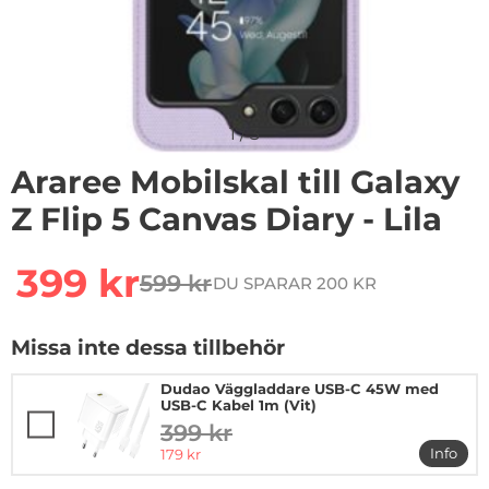
1
/
3
Araree Mobilskal till Galaxy
Z Flip 5 Canvas Diary - Lila
Handla denna produkt Araree Mobilskal till Galaxy Z Flip
rea pris
399 kr
599 kr
DU SPARAR 200 KR
tidigare pris
Missa inte dessa tillbehör
Dudao Väggladdare USB-C 45W med
USB-C Kabel 1m (Vit)
399 kr
tidigare pris
rea pris
Info
179 kr
mer i