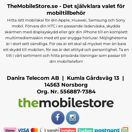
TheMobileStore.se - Det självklara valet för
mobiltillbehör
Hitta rätt mobilskal för din Apple, Huawei, Samsung och Sony
mobil. Förvara din HTC i en passande läderväska, skydda
skärmen med displayskydd eller gör din iPhone till en komplett
multimediemaskin med ett par snygga hörlurar. Möjligheterna
är i stort sett oändliga. För oss är ett skal så mycket mer än bara
ett skydd till mobilen, för oss är det attityd och personlighet. Ta en
titt i vårt sortiment och hitta prisvärda lösningar som passar till
din mobiltelefon!
Danira Telecom AB | Kumla Gårdsväg 13 |
14563 Norsborg
Org. Nr. 556887-7384