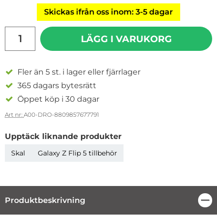
Skickas ifrån oss inom: 3-5 dagar
antal
LÄGG I VARUKORG
Fler än 5 st. i lager eller fjärrlager
365 dagars bytesrätt
Öppet köp i 30 dagar
Art nr:
A00-DRO-8809857677791
Upptäck liknande produkter
Skal
Galaxy Z Flip 5 tillbehör
Produktbeskrivning
Stä