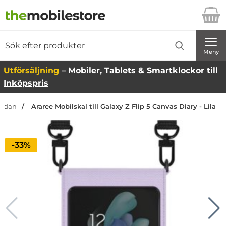
Startsidan för Danira Telecom AB
Sök
Sök på Danira Telecom AB
Genomför
Meny
Utförsäljning
– Mobiler, Tablets & Smartklockor till
Inköpspris
sidan
Araree Mobilskal till Galaxy Z Flip 5 Canvas Diary - Lila
Priset är nedsatt med
-33%