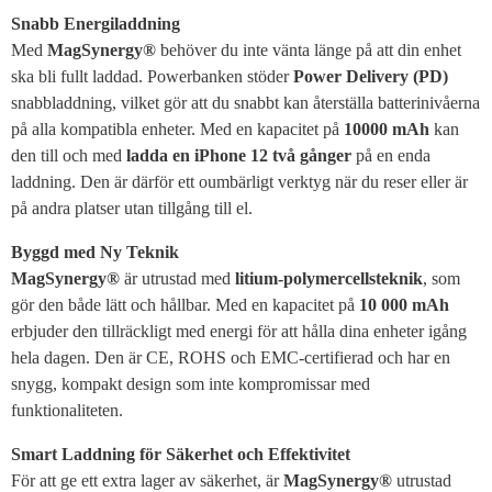
Snabb Energiladdning
Med
MagSynergy®
behöver du inte vänta länge på att din enhet
ska bli fullt laddad. Powerbanken stöder
Power Delivery (PD)
snabbladdning, vilket gör att du snabbt kan återställa batterinivåerna
på alla kompatibla enheter. Med en kapacitet på
10000 mAh
kan
den till och med
ladda en iPhone 12 två gånger
på en enda
laddning. Den är därför ett oumbärligt verktyg när du reser eller är
på andra platser utan tillgång till el.
Byggd med Ny Teknik
MagSynergy®
är utrustad med
litium-polymercellsteknik
, som
gör den både lätt och hållbar. Med en kapacitet på
10 000 mAh
erbjuder den tillräckligt med energi för att hålla dina enheter igång
hela dagen. Den är CE, ROHS och EMC-certifierad och har en
snygg, kompakt design som inte kompromissar med
funktionaliteten.
Smart Laddning för Säkerhet och Effektivitet
För att ge ett extra lager av säkerhet, är
MagSynergy®
utrustad