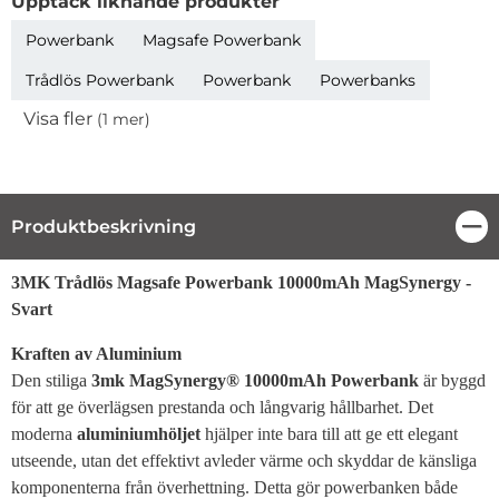
Upptäck liknande produkter
Powerbank
Magsafe Powerbank
Trådlös Powerbank
Powerbank
Powerbanks
Visa fler
(1 mer)
Egenskaper
Produktbeskrivning
Stä
Produktbeskrivning
3MK Trådlös Magsafe Powerbank 10000mAh MagSynergy -
Svart
Kraften av Aluminium
Den stiliga
3mk MagSynergy® 10000mAh Powerbank
är byggd
för att ge överlägsen prestanda och långvarig hållbarhet. Det
moderna
aluminiumhöljet
hjälper inte bara till att ge ett elegant
utseende, utan det effektivt avleder värme och skyddar de känsliga
komponenterna från överhettning. Detta gör powerbanken både