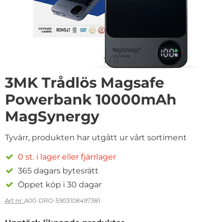
1
/
11
3MK Trådlös Magsafe
Powerbank 10000mAh
MagSynergy
Tyvärr, produkten har utgått ur vårt sortiment
0 st. i lager eller fjärrlager
365 dagars bytesrätt
Öppet köp i 30 dagar
Art nr:
A00-DRO-5903108497381