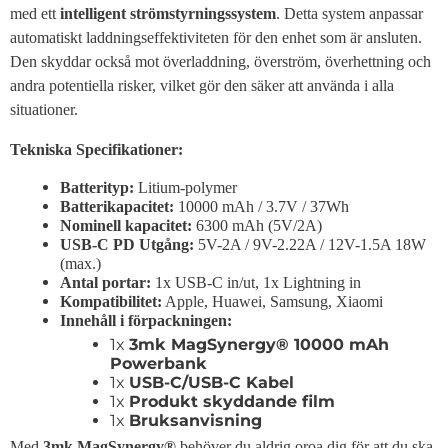
med ett
intelligent strömstyrningssystem
. Detta system anpassar
automatiskt laddningseffektiviteten för den enhet som är ansluten.
Den skyddar också mot överladdning, överström, överhettning och
andra potentiella risker, vilket gör den säker att använda i alla
situationer.
Tekniska Specifikationer:
Batterityp:
Litium-polymer
Batterikapacitet:
10000 mAh / 3.7V / 37Wh
Nominell kapacitet:
6300 mAh (5V/2A)
USB-C PD Utgång:
5V-2A / 9V-2.22A / 12V-1.5A 18W
(max.)
Antal portar:
1x USB-C in/ut, 1x Lightning in
Kompatibilitet:
Apple, Huawei, Samsung, Xiaomi
Innehåll i förpackningen:
1x
3mk MagSynergy® 10000 mAh
Powerbank
1x
USB-C/USB-C Kabel
1x
Produkt skyddande film
1x
Bruksanvisning
Med
3mk MagSynergy®
behöver du aldrig oroa dig för att du ska