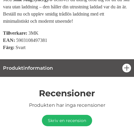
vara utan laddning – den håller din utrustning laddad var du än är.
Beställ nu och upplev smidig trådlös laddning med ett
minimalistiskt och modernt utseende!
Tillverkare
:
3MK
EAN:
5903108497381
Färg:
Svart
Produktinformation
öpp
Recensioner
Produkten har inga recensioner
Skriv en recension