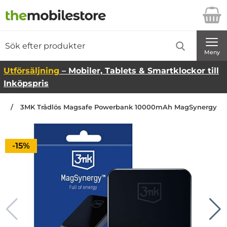
Startsidan för Danira Telecom AB
Sök
Sök på Danira Telecom AB
Genomför
Meny
Utförsäljning
– Mobiler, Tablets & Smartklockor till
Inköpspris
an
3MK Trådlös Magsafe Powerbank 10000mAh MagSynergy
Priset är nedsatt med
-15%