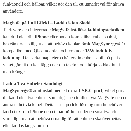
funktionell och hållbar, vilket gör den till ett utmärkt val för aktiva
användare.
MagSafe på Full Effekt – Ladda Utan Sladd
Tack vare den integrerade
MagSafe trådlösa laddningstekniken
,
kan du ladda din
iPhone
eller annan kompatibel enhet snabbt,
bekvämt och stiligt utan att behöva kablar.
3mk MagSynergy®
är
kompatibel med Qi-standarden och erbjuder
15W induktiv
laddning
. De starka magneterna håller din enhet stabilt på plats,
vilket gör att du kan lägga ner din telefon och börja ladda direkt –
utan krångel.
Ladda Två Enheter Samtidigt
MagSynergy®
är utrustad med ett extra
USB-C port
, vilket gör att
du kan ladda två enheter samtidigt – en trådlöst via MagSafe och en
andra enhet via kabel. Detta är en perfekt lösning om du behöver
ladda t.ex. din iPhone och ett par hörlurar eller en smartwatch
samtidigt, utan att behöva oroa dig för att enheten ska överhettas
eller laddas långsammare.