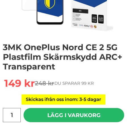
3MK OnePlus Nord CE 2 5G
Plastfilm Skärmskydd ARC+
Transparent
Handla denna produkt 3MK OnePlus Nord CE 2 5G Pla
rea pris
149 kr
248 kr
DU SPARAR 99 KR
tidigare pris
Skickas ifrån oss inom: 3-5 dagar
antal
LÄGG I VARUKORG