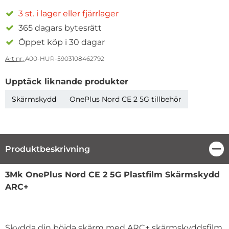
3 st. i lager eller fjärrlager
365 dagars bytesrätt
Öppet köp i 30 dagar
Art nr:
A00-HUR-5903108462792
Upptäck liknande produkter
Skärmskydd
OnePlus Nord CE 2 5G tillbehör
Produktbeskrivning
Stä
Produktbeskrivning
3Mk OnePlus Nord CE 2 5G Plastfilm Skärmskydd
ARC+
Skydda din böjda skärm med ARC+ skärmskyddsfilm,