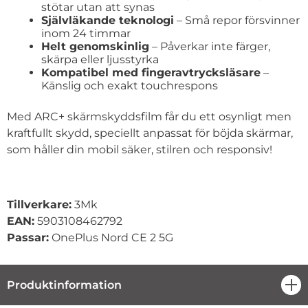
stötar utan att synas
Självläkande teknologi
– Små repor försvinner
inom 24 timmar
Helt genomskinlig
– Påverkar inte färger,
skärpa eller ljusstyrka
Kompatibel med fingeravtrycksläsare
–
Känslig och exakt touchrespons
Med ARC+ skärmskyddsfilm får du ett osynligt men
kraftfullt skydd, speciellt anpassat för böjda skärmar,
som håller din mobil säker, stilren och responsiv!
Tillverkare
:
3Mk
EAN:
5903108462792
Passar
:
OnePlus Nord CE 2 5G
Produktinformation
öpp