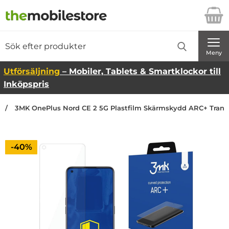
Startsidan för Danira Telecom AB
Sök
Sök på Danira Telecom AB
Genomför
Meny
Utförsäljning
– Mobiler, Tablets & Smartklockor till
Inköpspris
3MK OnePlus Nord CE 2 5G Plastfilm Skärmskydd ARC+ Trans
Priset är nedsatt med
-40%