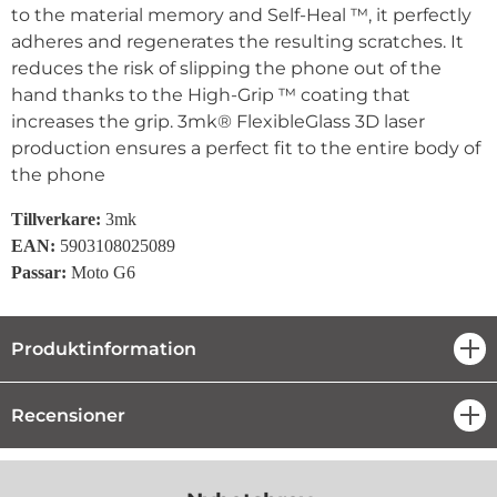
to the material memory and Self-Heal ™, it perfectly
adheres and regenerates the resulting scratches.
It
reduces the risk of slipping the phone out of the
hand thanks to the High-Grip ™ coating that
increases the grip.
3mk® FlexibleGlass 3D laser
production ensures a perfect fit to the entire body of
the phone
Tillverkare:
3mk
EAN:
5903108025089
Passar:
Moto G6
Produktinformation
öpp
Recensioner
öpp