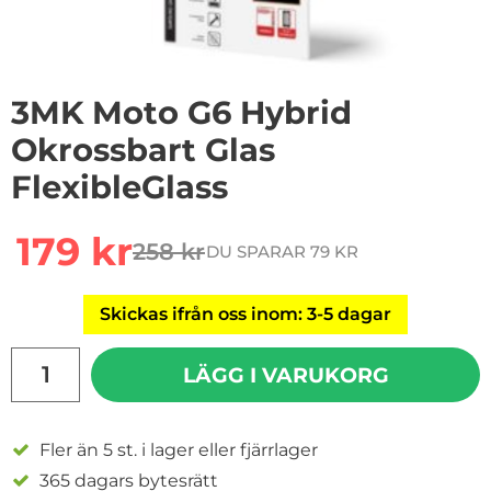
3MK Moto G6 Hybrid
Okrossbart Glas
FlexibleGlass
Handla denna produkt 3MK Moto G6 Hybrid Okrossbart 
rea pris
179 kr
258 kr
DU SPARAR 79 KR
tidigare pris
Skickas ifrån oss inom: 3-5 dagar
antal
LÄGG I VARUKORG
Fler än 5 st. i lager eller fjärrlager
365 dagars bytesrätt