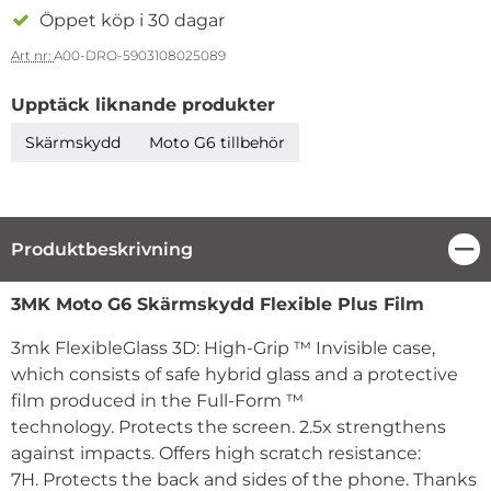
Öppet köp i 30 dagar
Art nr:
A00-DRO-5903108025089
Upptäck liknande produkter
Skärmskydd
Moto G6 tillbehör
Produktbeskrivning
Stä
Produktbeskrivning
3MK Moto G6 Skärmskydd Flexible Plus Film
3mk FlexibleGlass 3D: High-Grip ™
Invisible case,
which consists of safe hybrid glass and a protective
film produced in the Full-Form ™
technology.
Protects the screen.
2.5x strengthens
against impacts.
Offers high scratch resistance:
7H.
Protects the back and sides of the phone.
Thanks