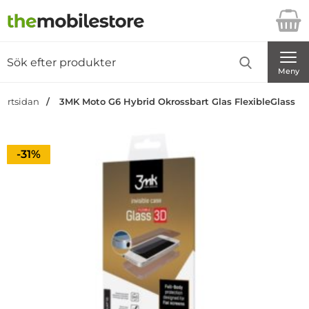
Startsidan för Danira Telecom AB
Sök
Sök på Danira Telecom AB
Genomför
Meny
tartsidan
3MK Moto G6 Hybrid Okrossbart Glas FlexibleGlass
Priset är nedsatt med
-31%