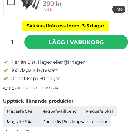
399 kr
tidigare pris
rea pris
Info
179 kr
mer i
Skickas ifrån oss inom: 3-5 dagar
antal
LÄGG I VARUKORG
Fler än 5 st. i lager eller fjärrlager
365 dagars bytesrätt
Öppet köp i 30 dagar
Art nr:
A00-DRO-5903108586849
Upptäck liknande produkter
Magsafe Skal
MagSafe-Tillbehör
Magsafe Skal
Magsafe Skal
iPhone 16 Plus Magsafe tillbehör