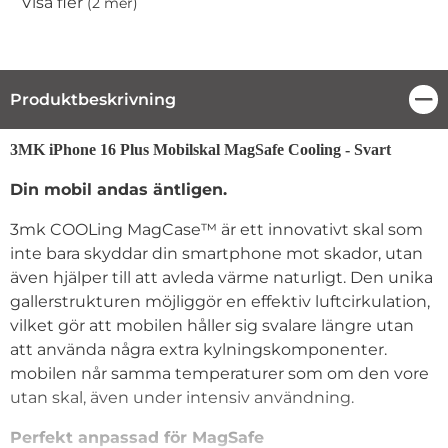
Visa fler
(2 mer)
Egenskaper
Produktbeskrivning
Stä
Produktbeskrivning
3MK iPhone 16 Plus Mobilskal MagSafe Cooling - Svart
Din mobil andas äntligen.
3mk COOLing MagCase™ är ett innovativt skal som
inte bara skyddar din smartphone mot skador, utan
även hjälper till att avleda värme naturligt. Den unika
gallerstrukturen möjliggör en effektiv luftcirkulation,
vilket gör att mobilen håller sig svalare längre utan
att använda några extra kylningskomponenter.
mobilen når samma temperaturer som om den vore
utan skal, även under intensiv användning.
Perfekt anpassad för MagSafe