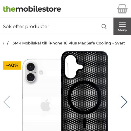
Startsidan för Danira Telecom AB
Sök
Sök på Danira Telecom AB
Genomför
Meny
dan
3MK Mobilskal till iPhone 16 Plus MagSafe Cooling - Svart
Priset är nedsatt med
-40%