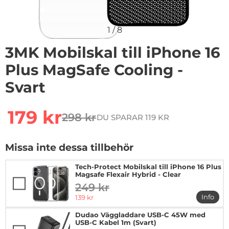
1
/
8
3MK Mobilskal till iPhone 16
Plus MagSafe Cooling -
Svart
Handla denna produkt 3MK Mobilskal till iPhone 16 Plu
rea pris
179 kr
298 kr
DU SPARAR 119 KR
tidigare pris
Missa inte dessa tillbehör
Tech-Protect Mobilskal till iPhone 16 Plus
Magsafe Flexair Hybrid - Clear
249 kr
tidigare pris
rea pris
Info
139 kr
mer in
Dudao Väggladdare USB-C 45W med
USB-C Kabel 1m (Svart)