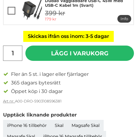
Dudao Väggladdare USB-C 45W med
USB-C Kabel 1m (Svart)
399 kr
tidigare pris
rea pris
Info
179 kr
mer i
Skickas ifrån oss inom: 3-5 dagar
antal
LÄGG I VARUKORG
Fler än 5 st. i lager eller fjärrlager
365 dagars bytesrätt
Öppet köp i 30 dagar
Art nr:
A00-DRO-5903108596381
Upptäck liknande produkter
iPhone 16 tillbehör
Skal
Magsafe Skal
Magsafe Skal
iPhone 16 Magsafe tillbehör