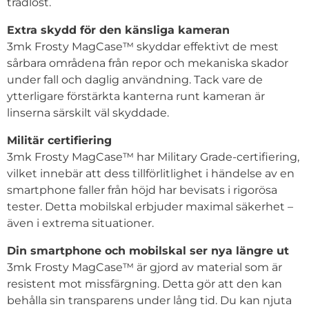
trådlöst.
Extra skydd för den känsliga kameran
3mk Frosty MagCase™ skyddar effektivt de mest
sårbara områdena från repor och mekaniska skador
under fall och daglig användning. Tack vare de
ytterligare förstärkta kanterna runt kameran är
linserna särskilt väl skyddade.
Militär certifiering
3mk Frosty MagCase™ har Military Grade-certifiering,
vilket innebär att dess tillförlitlighet i händelse av en
smartphone faller från höjd har bevisats i rigorösa
tester. Detta mobilskal erbjuder maximal säkerhet –
även i extrema situationer.
Din smartphone och mobilskal ser nya längre ut
3mk Frosty MagCase™ är gjord av material som är
resistent mot missfärgning. Detta gör att den kan
behålla sin transparens under lång tid. Du kan njuta