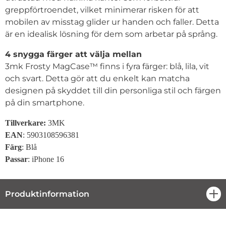
greppförtroendet, vilket minimerar risken för att
mobilen av misstag glider ur handen och faller. Detta
är en idealisk lösning för dem som arbetar på språng.
4 snygga färger att välja mellan
3mk Frosty MagCase™ finns i fyra färger: blå, lila, vit
och svart. Detta gör att du enkelt kan matcha
designen på skyddet till din personliga stil och färgen
på din smartphone.
Tillverkare:
3MK
EAN
: 5903108596381
Färg
: Blå
Passar
: iPhone 16
Produktinformation
öpp