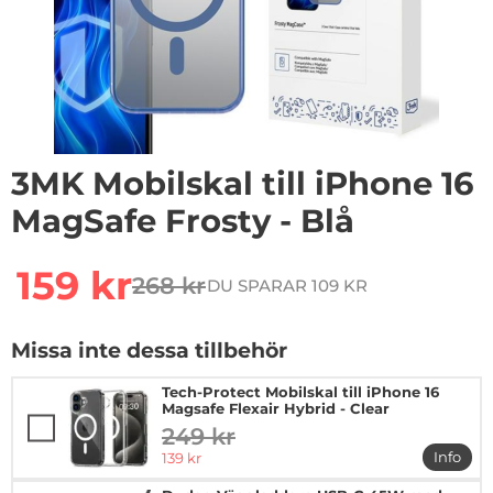
3MK Mobilskal till iPhone 16
MagSafe Frosty - Blå
Handla denna produkt 3MK Mobilskal till iPhone 16 Mag
rea pris
159 kr
268 kr
DU SPARAR 109 KR
tidigare pris
Missa inte dessa tillbehör
Tech-Protect Mobilskal till iPhone 16
Magsafe Flexair Hybrid - Clear
249 kr
tidigare pris
rea pris
Info
139 kr
mer in