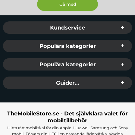
Sidfot Blandad info och länkar
Kundservice
Populära kategorier
Populära kategorier
Guider...
TheMobileStore.se - Det självklara valet för
mobiltillbehör
Hitta rätt mobilskal för din Apple, Huawei, Samsung och Sony
mobil. Förvara din HTC i en passande läderväska, skydda