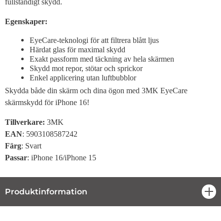
fullständigt skydd.
Egenskaper:
EyeCare-teknologi för att filtrera blått ljus
Härdat glas för maximal skydd
Exakt passform med täckning av hela skärmen
Skydd mot repor, stötar och sprickor
Enkel applicering utan luftbubblor
Skydda både din skärm och dina ögon med 3MK EyeCare
skärmskydd för iPhone 16!
Tillverkare:
3MK
EAN
: 5903108587242
Färg
: Svart
Passar
: iPhone 16/iPhone 15
Produktinformation
öpp