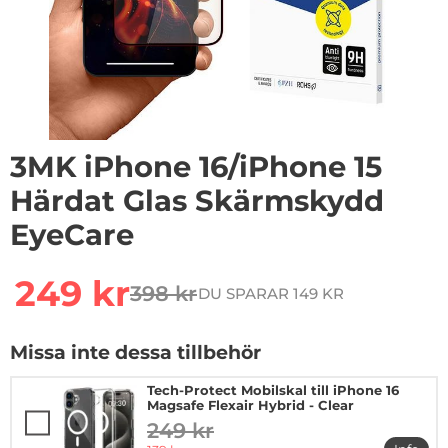
3MK iPhone 16/iPhone 15
Härdat Glas Skärmskydd
EyeCare
Handla denna produkt 3MK iPhone 16/iPhone 15 Härda
rea pris
249 kr
398 kr
DU SPARAR 149 KR
tidigare pris
Missa inte dessa tillbehör
Tech-Protect Mobilskal till iPhone 16
Magsafe Flexair Hybrid - Clear
249 kr
tidigare pris