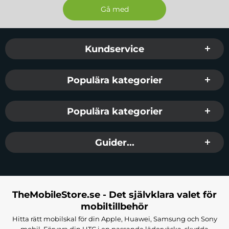
Sidfot Blandad info och länkar
Kundservice
Populära kategorier
Populära kategorier
Guider...
TheMobileStore.se - Det självklara valet för
mobiltillbehör
Hitta rätt mobilskal för din Apple, Huawei, Samsung och Sony
mobil. Förvara din HTC i en passande läderväska, skydda