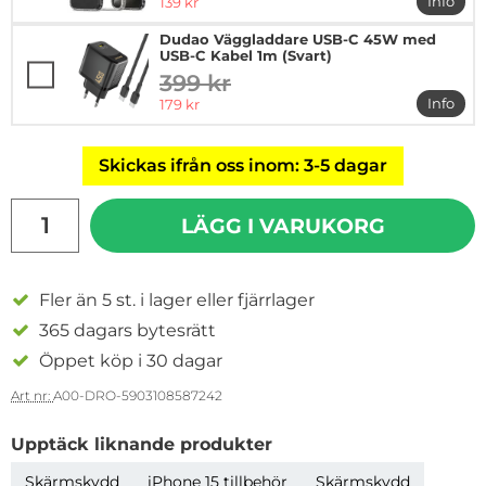
rea pris
Info
139 kr
mer in
Dudao Väggladdare USB-C 45W med
USB-C Kabel 1m (Svart)
399 kr
tidigare pris
rea pris
Info
179 kr
mer i
Skickas ifrån oss inom: 3-5 dagar
antal
LÄGG I VARUKORG
Fler än 5 st. i lager eller fjärrlager
365 dagars bytesrätt
Öppet köp i 30 dagar
Art nr:
A00-DRO-5903108587242
Upptäck liknande produkter
Skärmskydd
iPhone 15 tillbehör
Skärmskydd