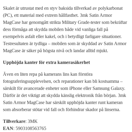
Skalet är utrustat med en styv baksida tillverkad av polykarbonat
(PC), ett material med extrem hållfasthet. 3mk Satin Armor
MagCase har genomgått strikta Military Grade-tester som bekräftar
dess förmåga att skydda mobilen både vid vanliga fall på
exempelvis asfalt eller kakel, och i betydligt farligare situationer.
Testresultaten är tydliga – mobilen som är skyddad av Satin Armor
MagCase är säker på högsta nivå och landar alltid mjukt.
Upphöjda kanter för extra kamerasäkerhet
Även en liten repa på kamerans lins kan förstöra
fotograferingsupplevelsen, och reparationer kan bli kostsamma –
särskilt för avancerade enheter som iPhone eller Samsung Galaxy.
Därför är det viktigt att skydda känslig elektronik från början. 3mk
Satin Armor MagCase har särskilt upphöjda kanter runt kameran
som absorberar stötar vid fall och förhindrar skador på linserna.
Tillverkare
: 3MK
EAN
: 5903108563765