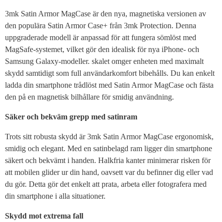
3mk Satin Armor MagCase är den nya, magnetiska versionen av
den populära Satin Armor Case+ från 3mk Protection. Denna
uppgraderade modell är anpassad för att fungera sömlöst med
MagSafe-systemet, vilket gör den idealisk för nya iPhone- och
Samsung Galaxy-modeller. skalet omger enheten med maximalt
skydd samtidigt som full användarkomfort bibehålls. Du kan enkelt
ladda din smartphone trådlöst med Satin Armor MagCase och fästa
den på en magnetisk bilhållare för smidig användning.
Säker och bekväm grepp med satinram
Trots sitt robusta skydd är 3mk Satin Armor MagCase ergonomisk,
smidig och elegant. Med en satinbelagd ram ligger din smartphone
säkert och bekvämt i handen. Halkfria kanter minimerar risken för
att mobilen glider ur din hand, oavsett var du befinner dig eller vad
du gör. Detta gör det enkelt att prata, arbeta eller fotografera med
din smartphone i alla situationer.
Skydd mot extrema fall