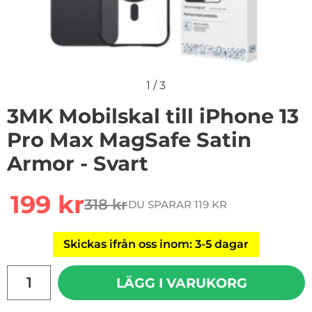
1
/
3
3MK Mobilskal till iPhone 13
Pro Max MagSafe Satin
Armor - Svart
Handla denna produkt 3MK Mobilskal till iPhone 13 Pro
rea pris
199 kr
318 kr
DU SPARAR 119 KR
tidigare pris
Skickas ifrån oss inom: 3-5 dagar
antal
LÄGG I VARUKORG