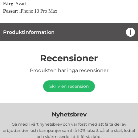
Färg
: Svart
Passar
: iPhone 13 Pro Max
Produktinformation
öpp
Recensioner
Produkten har inga recensioner
Skriv en recension
Nyhetsbrev
Gå med i vårt nyhetsbrev och var först med att få ta del av
erbjudanden och kampanjer samt få 10% rabatt på alla
skal, fodral
och skärmskydd
i ditt första köp.