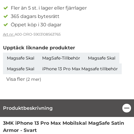
Fler än 5 st. i lager eller fjärrlager
365 dagars bytesrätt
Öppet köp i 30 dagar
Art nr:
A00-DRO-5903108563765
Upptäck liknande produkter
Magsafe Skal
MagSafe-Tillbehör
Magsafe Skal
Magsafe Skal
iPhone 13 Pro Max Magsafe tillbehör
Visa fler
(2 mer)
Egenskaper
Produktbeskrivning
Stä
Produktbeskrivning
3MK iPhone 13 Pro Max Mobilskal MagSafe Satin
Armor - Svart