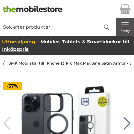
Startsidan för Danira Telecom AB
Sök
Sök på Danira Telecom AB
Genomför
Meny
Utförsäljning
– Mobiler, Tablets & Smartklockor till
Inköpspris
3MK Mobilskal till iPhone 13 Pro Max MagSafe Satin Armor - Sv
Priset är nedsatt med
-37%