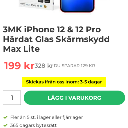
3MK iPhone 12 & 12 Pro
Härdat Glas Skärmskydd
Max Lite
Handla denna produkt 3MK iPhone 12 & 12 Pro Härdat 
rea pris
199 kr
328 kr
DU SPARAR 129 KR
tidigare pris
Skickas ifrån oss inom: 3-5 dagar
antal
LÄGG I VARUKORG
Fler än 5 st. i lager eller fjärrlager
365 dagars bytesrätt