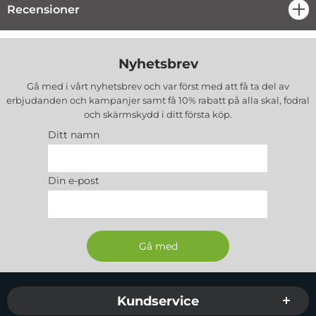
Recensioner
öpp
Nyhetsbrev
Gå med i vårt nyhetsbrev och var först med att få ta del av
erbjudanden och kampanjer samt få 10% rabatt på alla
skal, fodral
och skärmskydd
i ditt första köp.
Ditt namn
Din e-post
Sidfot Blandad info och länkar
Kundservice