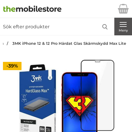
Startsidan för Danira Telecom AB
Sök
Sök på Danira Telecom AB
Genomför
Meny
an
3MK iPhone 12 & 12 Pro Härdat Glas Skärmskydd Max Lite
Priset är nedsatt med
-39%