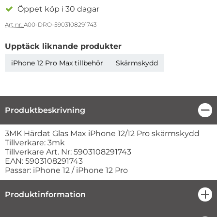
Öppet köp i 30 dagar
Art nr:
A00-DRO-5903108291743
Upptäck liknande produkter
iPhone 12 Pro Max tillbehör
Skärmskydd
Produktbeskrivning
Stä
Produktbeskrivning
3MK Härdat Glas Max iPhone 12/12 Pro skärmskydd
Tillverkare: 3mk
Tillverkare Art. Nr: 5903108291743
EAN: 5903108291743
Passar: iPhone 12 / iPhone 12 Pro
Produktinformation
öpp