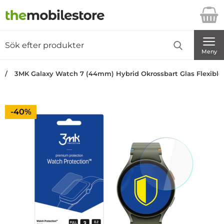
Startsidan för Danira Telecom AB
Sök
Sök på Danira Telecom AB
Genomför
Meny
3MK Galaxy Watch 7 (44mm) Hybrid Okrossbart Glas Flexible
Priset är nedsatt med
-40%