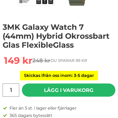
3MK Galaxy Watch 7
(44mm) Hybrid Okrossbart
Glas FlexibleGlass
Handla denna produkt 3MK Galaxy Watch 7 (44mm) Hybr
rea pris
149 kr
248 kr
DU SPARAR 99 KR
tidigare pris
Skickas ifrån oss inom: 3-5 dagar
antal
LÄGG I VARUKORG
Fler än 5 st. i lager eller fjärrlager
365 dagars bytesrätt