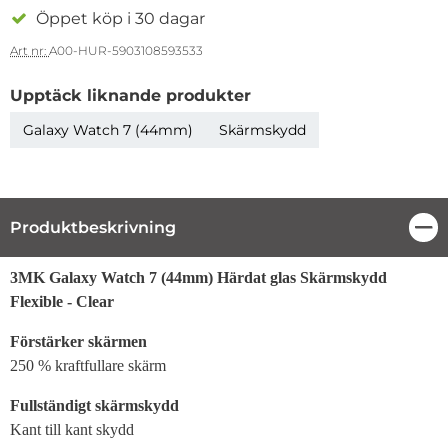
Öppet köp i 30 dagar
Art nr:
A00-HUR-5903108593533
Upptäck liknande produkter
Galaxy Watch 7 (44mm)
Skärmskydd
Produktbeskrivning
Stä
Produktbeskrivning
3MK Galaxy Watch 7 (44mm) Härdat glas Skärmskydd
Flexible - Clear
Förstärker skärmen
250 % kraftfullare skärm
Fullständigt skärmskydd
Kant till kant skydd