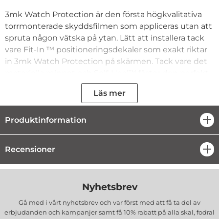
3mk Watch Protection är den första högkvalitativa
torrmonterade skyddsfilmen som appliceras utan att
spruta någon vätska på ytan. Lätt att installera tack
vare Fit-In ™ positioneringsdekaler som exakt riktar
in 3mk Watch Protection på skärmen. Tack vare det
materiella minnet och Self-Heal™ fäster den perfekt
och regenererar de resulterande reporna.
Läs mer
Laserproduktionen av 3mk Watch Protection
säkerställer en perfekt passform på skärmen.
Produktinformation
öpp
PRODUKTFUNKTIONER:
- 100 % original
Recensioner
öpp
- Förpackad i originalförpackningen
– Exakt gjorda
- Ger effektivt skärmskydd
Nyhetsbrev
- Perfekt transparens
Gå med i vårt nyhetsbrev och var först med att få ta del av
- Behåller full känslighet för beröring
erbjudanden och kampanjer samt få 10% rabatt på alla
skal, fodral
- Lätt att montera och demontera