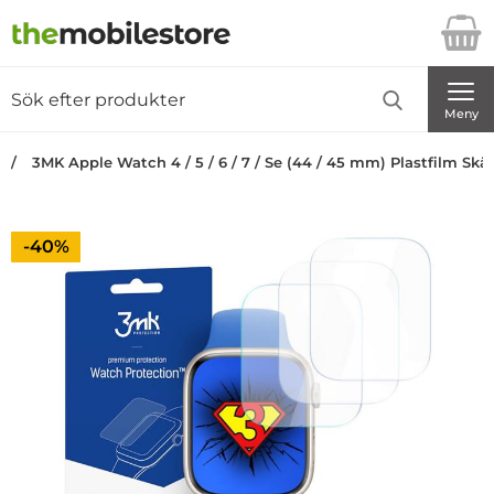
Startsidan för Danira Telecom AB
Sök
Sök på Danira Telecom AB
Genomför
Meny
3MK Apple Watch 4 / 5 / 6 / 7 / Se (44 / 45 mm) Plastfilm S
Priset är nedsatt med
-40%