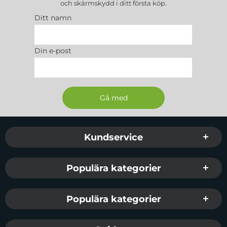
och skärmskydd
i ditt första köp.
- Mått: 40x33mm
Ditt namn
SET INNEHÅLLER:
3 x 3MK Watch Protection folie
Din e-post
1 x tyg
Tillverkare
:
3MK
Tillverkare Art. Nr: 5903108443722
EAN: 5903108443722
Passar
: Apple Watch 4 / 5 / 6 / 7 / Se (44 / 45 mm)
Sidfot Blandad info och länkar
Kundservice
Populära kategorier
Populära kategorier