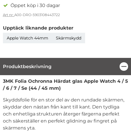
Öppet köp i 30 dagar
Art nr:
A00-DRO-5903108443722
Upptäck liknande produkter
Apple Watch 44mm
Skärmskydd
Produktbeskrivning
Stä
Produktbeskrivning
3MK Folia Ochronna Härdat glas Apple Watch 4 / 5
/ 6 / 7 / Se (44 / 45 mm)
Skyddsfolie för en stor del av den rundade skärmen,
skyddar den nästan från kant till kant. Den tydliga
och enhetliga strukturen återger färgerna perfekt
och säkerställer en perfekt glidning av fingret på
skärmens yta.