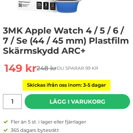
3MK Apple Watch 4 / 5 / 6 /
7 / Se (44 / 45 mm) Plastfilm
Skärmskydd ARC+
Handla denna produkt 3MK Apple Watch 4 / 5 / 6 / 7 /
rea pris
149 kr
248 kr
DU SPARAR 99 KR
tidigare pris
Skickas ifrån oss inom: 3-5 dagar
antal
LÄGG I VARUKORG
Fler än 5 st. i lager eller fjärrlager
365 dagars bytesrätt