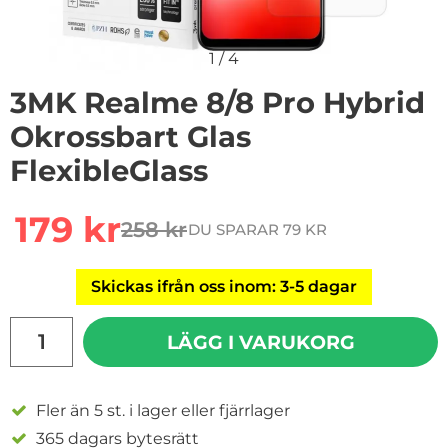
1
/
4
3MK Realme 8/8 Pro Hybrid
Okrossbart Glas
FlexibleGlass
Handla denna produkt 3MK Realme 8/8 Pro Hybrid Okro
rea pris
179 kr
258 kr
DU SPARAR 79 KR
tidigare pris
Skickas ifrån oss inom: 3-5 dagar
antal
LÄGG I VARUKORG
Fler än 5 st. i lager eller fjärrlager
365 dagars bytesrätt