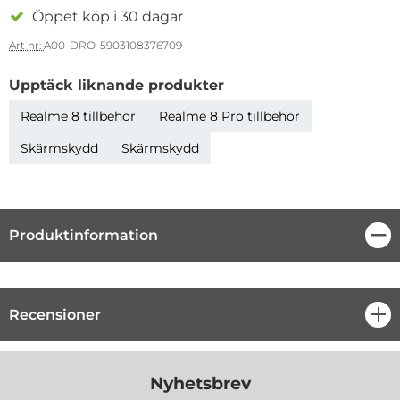
Öppet köp i 30 dagar
Art nr:
A00-DRO-5903108376709
Upptäck liknande produkter
Realme 8 tillbehör
Realme 8 Pro tillbehör
Skärmskydd
Skärmskydd
Produktinformation
Stä
Produktinformation
Recensioner
öpp
Nyhetsbrev