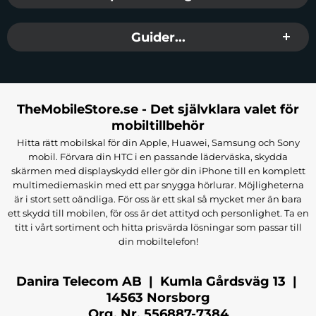
Guider...
TheMobileStore.se - Det självklara valet för
mobiltillbehör
Hitta rätt mobilskal för din Apple, Huawei, Samsung och Sony
mobil. Förvara din HTC i en passande läderväska, skydda
skärmen med displayskydd eller gör din iPhone till en komplett
multimediemaskin med ett par snygga hörlurar. Möjligheterna
är i stort sett oändliga. För oss är ett skal så mycket mer än bara
ett skydd till mobilen, för oss är det attityd och personlighet. Ta en
titt i vårt sortiment och hitta prisvärda lösningar som passar till
din mobiltelefon!
Danira Telecom AB | Kumla Gårdsväg 13 |
14563 Norsborg
Org. Nr. 556887-7384